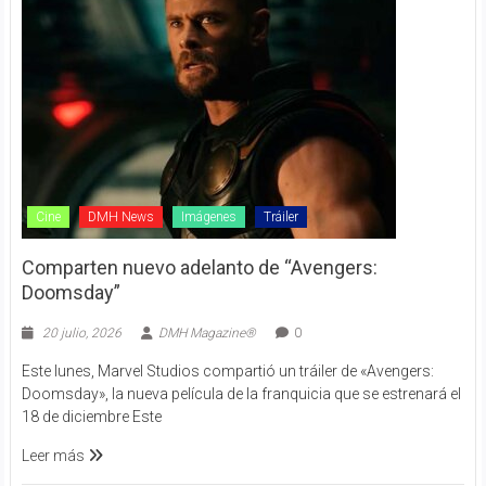
Cine
DMH News
Imágenes
Tráiler
Comparten nuevo adelanto de “Avengers:
Doomsday”
20 julio, 2026
DMH Magazine®
0
Este lunes, Marvel Studios compartió un tráiler de «Avengers:
Doomsday», la nueva película de la franquicia que se estrenará el
18 de diciembre Este
Leer más