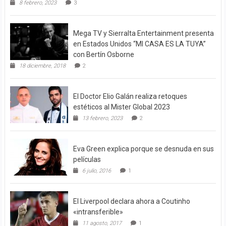
8 febrero, 2023
3
Mega TV y Sierralta Entertainment presenta
en Estados Unidos “MI CASA ES LA TUYA”
con Bertín Osborne
18 diciembre, 2018
2
El Doctor Elio Galán realiza retoques
estéticos al Mister Global 2023
13 febrero, 2023
2
Eva Green explica porque se desnuda en sus
películas
6 julio, 2016
1
El Liverpool declara ahora a Coutinho
«intransferible»
11 agosto, 2017
1