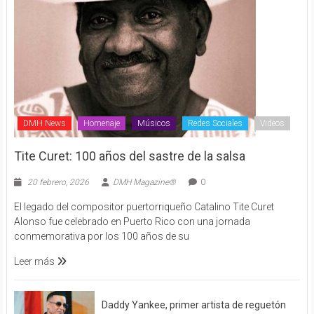
DMH News
Homenaje
Músicos
Redes Sociales
Videos
Tite Curet: 100 años del sastre de la salsa
20 febrero, 2026
DMH Magazine®
0
El legado del compositor puertorriqueño Catalino Tite Curet
Alonso fue celebrado en Puerto Rico con una jornada
conmemorativa por los 100 años de su
Leer más
Daddy Yankee, primer artista de reguetón