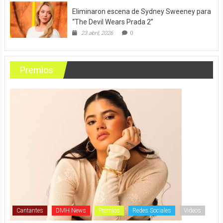
Eliminaron escena de Sydney Sweeney para
“The Devil Wears Prada 2”
23 abril, 2026
0
Premios
Cantantes
DMH News
Premios
Redes Sociales
Videos