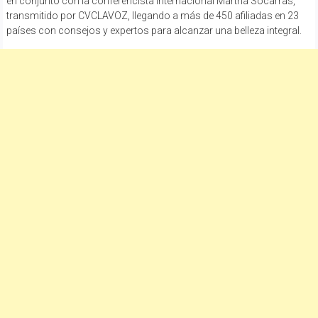
en conjunto con la conferencista internacional Martha Socarras,
transmitido por CVCLAVOZ, llegando a más de 450 afiliadas en 23
países con consejos y expertos para alcanzar una belleza integral.