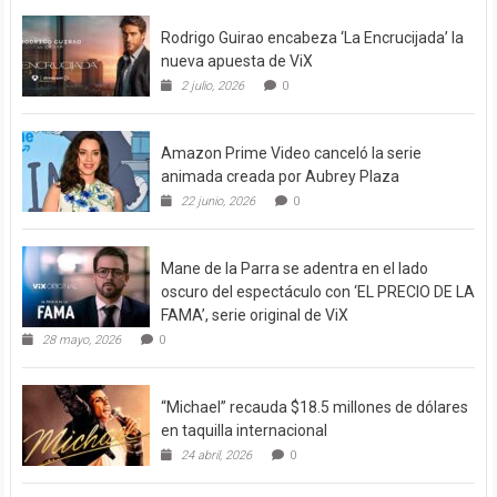
Rodrigo Guirao encabeza ‘La Encrucijada’ la
nueva apuesta de ViX
2 julio, 2026
0
Amazon Prime Video canceló la serie
animada creada por Aubrey Plaza
22 junio, 2026
0
Mane de la Parra se adentra en el lado
oscuro del espectáculo con ‘EL PRECIO DE LA
FAMA’, serie original de ViX
28 mayo, 2026
0
“Michael” recauda $18.5 millones de dólares
en taquilla internacional
24 abril, 2026
0