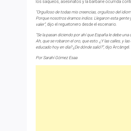
los saqueos, asesinatos y la barbarie ocurrida contr
“Orgulloso de todas mis creencias, orgulloso del idiom
Porque nosotros éramos indios. Llegaron esta gente y
valer”
, dijo el reguetonero desde el escenario.
“Se la pasan diciendo por ahí que España le debe una 
Ah, que se robaron el oro, que esto. ¿Y las calles, y la
educado hoy en día? ¿De dónde salió?”,
dijo Arcángel.
Por Sarahí Gómez Esaa