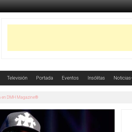
Televisión
Portada
Eventos
Insólitas
Noticias
istoria con récord de jonrones a los 23 años