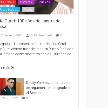
DMH News
Homenaje
Músicos
Redes Sociales
Videos
te Curet: 100 años del sastre de la
alsa
20 febrero, 2026
DMH Magazine®
0
 legado del compositor puertorriqueño Catalino
te Curet Alonso fue celebrado en Puerto Rico con
a jornada conmemorativa por los 100 años de
er más
Daddy Yankee, primer artista
de reguetón homenajeado en
el Senado
30 enero, 2026
0