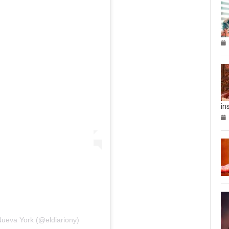
in
Nueva York (@eldiariony)