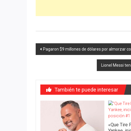
Navegación
Pagaron $9 millones de dólares por almorzar c
de
Lionel Messi te
entradas
También te puede interesar
«Que Tire 
Yankee, ini