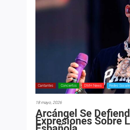
Cantantes
Conciertos
DMH News
Redes Social
18 mayo, 2026
Arcángel Se Defiend
Expresiones Sobre L
Española