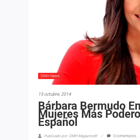
DMH News
15 octubre, 2014
Bárbara Bermudo En
Mujeres Más Podero
Español
Publicado por: DMH Magazine®
0 comentarios