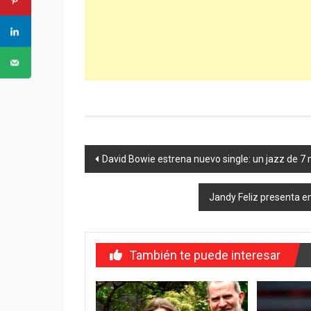
Navegación
David Bowie estrena nuevo single: un jazz de 7
de
Jandy Feliz presenta en
entradas
También te puede interesar