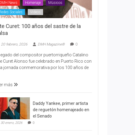
DMH News
Homenaje
Músicos
Redes Sociales
Videos
te Curet: 100 años del sastre de la
alsa
20 febrero, 2026
DMH Magazine®
0
 legado del compositor puertorriqueño Catalino
te Curet Alonso fue celebrado en Puerto Rico con
a jornada conmemorativa por los 100 años de
er más
Daddy Yankee, primer artista
de reguetón homenajeado en
el Senado
30 enero, 2026
0