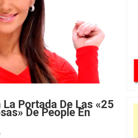
 La Portada De Las «25
sas» De People En