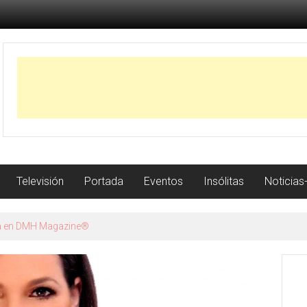
Televisión
Portada
Eventos
Insólitas
Noticias
istoria con récord de jonrones a los 23 años