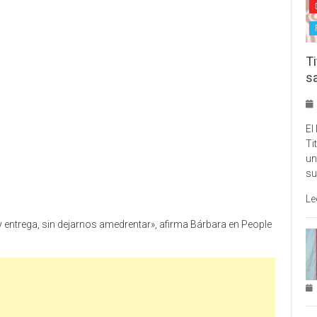
Ti
s
El
Ti
un
su
Le
 y entrega, sin dejarnos amedrentar», afirma Bárbara en People