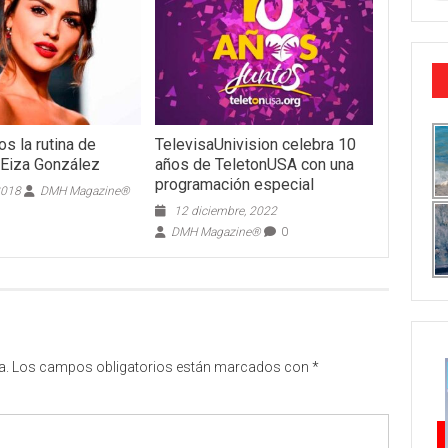
s la rutina de
TelevisaUnivision celebra 10
 Eiza González
años de TeletonUSA con una
programación especial
2018
DMH Magazine®
12 diciembre, 2022
DMH Magazine®
0
a.
Los campos obligatorios están marcados con
*