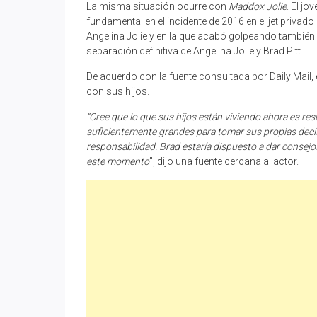
La misma situación ocurre con
Maddox Jolie
. El j
fundamental en el incidente de 2016 en el jet privado 
Angelina Jolie y en la que acabó golpeando también a
separación definitiva de Angelina Jolie y Brad Pitt.
De acuerdo con la fuente consultada por Daily Mail, 
con sus hijos.
“Cree que lo que sus hijos están viviendo ahora es re
suficientemente grandes para tomar sus propias decis
responsabilidad. Brad estaría dispuesto a dar consejos
este momento
”, dijo una fuente cercana al actor.