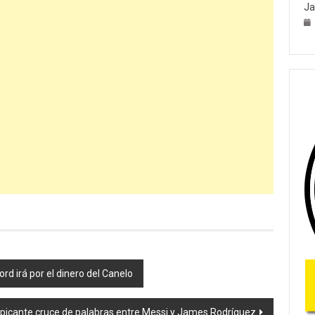
Ja
d irá por el dinero del Canelo
 picante cruce de palabras entre Messi y James Rodríguez