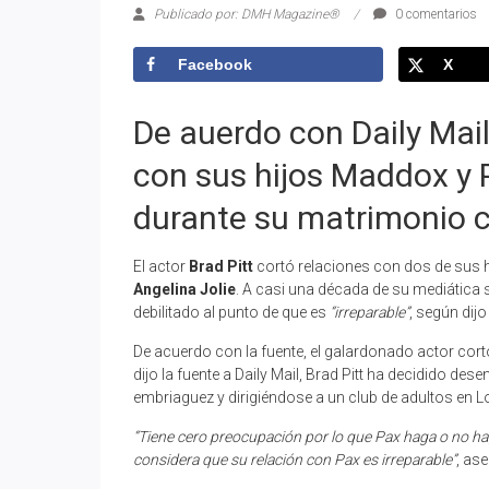
Publicado por: DMH Magazine®
0 comentarios
Facebook
X
De auerdo con Daily Mail,
con sus hijos Maddox y 
durante su matrimonio c
El actor
Brad Pitt
cortó relaciones con dos de sus h
Angelina Jolie
. A casi una década de su mediática s
debilitado al punto de que es
“irreparable”
, según dijo
De acuerdo con la fuente, el galardonado actor cor
dijo la fuente a Daily Mail, Brad Pitt ha decidido des
embriaguez y dirigiéndose a un club de adultos en L
“Tiene cero preocupación por lo que Pax haga o no ha
considera que su relación con Pax es irreparable”
, ase