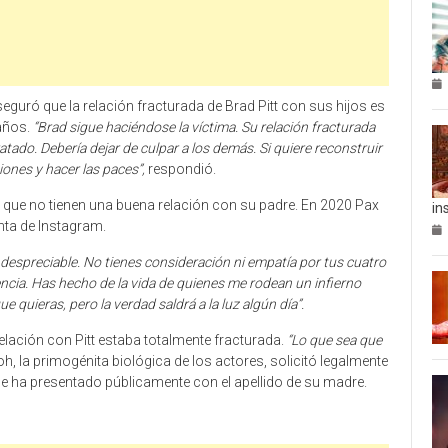
eguró que la relación fracturada de Brad Pitt con sus hijos es
 años.
“Brad sigue haciéndose la víctima. Su relación fracturada
atado. Debería dejar de culpar a los demás. Si quiere reconstruir
iones y hacer las paces”,
respondió.
er que no tienen una buena relación con su padre. En 2020 Pax
in
nta de Instagram.
 despreciable. No tienes consideración ni empatía por tus cuatro
ncia. Has hecho de la vida de quienes me rodean un infierno
 quieras, pero la verdad saldrá a la luz algún día”.
lación con Pitt estaba totalmente fracturada.
“Lo que sea que
oh, la primogénita biológica de los actores, solicitó legalmente
 se ha presentado públicamente con el apellido de su madre.