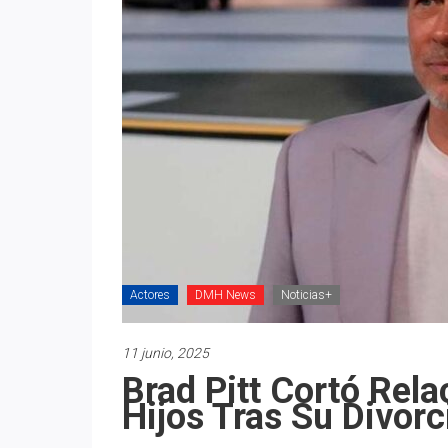
Actores
DMH News
Noticias+
11 junio, 2025
Brad Pitt Cortó Rel
Hijos Tras Su Divorc