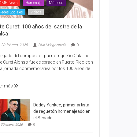
DMH News
Homenaje
Músicos
Redes Sociales
Videos
te Curet: 100 años del sastre de la
alsa
20 febrero, 2026
DMH Magazine®
0
 legado del compositor puertorriqueño Catalino
te Curet Alonso fue celebrado en Puerto Rico con
a jornada conmemorativa por los 100 años de
er más
Daddy Yankee, primer artista
de reguetón homenajeado en
el Senado
30 enero, 2026
0