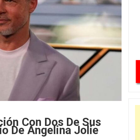
ación Con Dos De Sus
io De Angelina Jolie