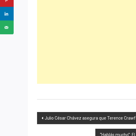
Navegación
Julio César Chávez asegura que Terence Crawfor
de
“Hablás mucho”: El