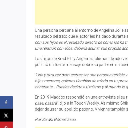
Una persona cercana al entorno de Angelina Jolie as
resultado del trato que el actor les ha dado durante
con sus hijos es el resultado directo de cómo los ha tr
una relación con ellos, debería asumir sus propias acc
Los hijos de Brad Pitt y Angelina Jolie han dejado v
publicó un fuerte mensaje sobre su padre en su cue
“Una y otra vez demuestras ser una persona terrible y
hijos menores, quienes tiemblan de miedo en tu prese
constante… Puedes decirte a ti mismo y al mundo lo que
En 2019 Maddox respondió en una entrevista si su re
pase, pasará”
, dijo a In Touch Weekly. Asimismo Shil
dejar de usar su apellido paterno. Vivienne también
Por Sarahí Gómez Esaa