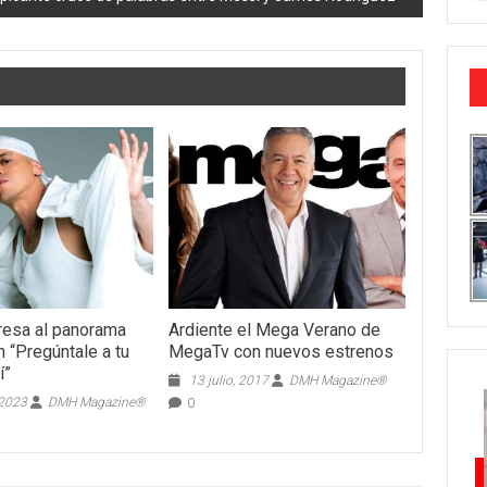
gresa al panorama
Ardiente el Mega Verano de
 “Pregúntale a tu
MegaTv con nuevos estrenos
í”
13 julio, 2017
DMH Magazine®
 2023
DMH Magazine®
0