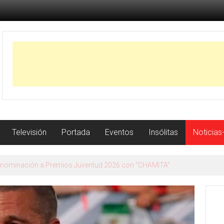
Televisión
Portada
Eventos
Insólitas
Noticias
 Granada su nuevo trabajo con la gira Me voy a permitir