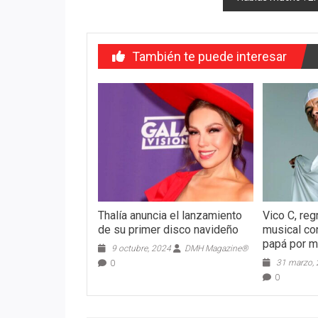
entradas
También te puede interesar
Thalía anuncia el lanzamiento
Vico C, re
de su primer disco navideño
musical con
papá por m
9 octubre, 2024
DMH Magazine®
31 marzo,
0
0