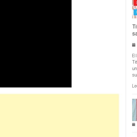
Ti
s
El
Ti
un
su
Le