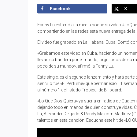
Facebook
X
Fanny Lu estrenó a la media noche su video #LoQue
compartiendo en las redes esta nueva entrega de la
El video fue grabado en La Habana, Cuba. Contó con 
«Grabamos este video en Cuba, haciendo un homenaj
llevan su bandera por el mundo, orgullosos de su r
poco de su mundo», afirmó la Fanny Lu.
Este single, es el segundo lanzamiento y hará parte 
sencillo fue «El Perfume» que permaneció 11 semanas e
al número 1 del listado Tropical de Billboard.
«Lo Que Dios Quiera» ya suena en radios de Guatema
dejando todo en manos de quien construye vidas. Co
Lu, Alexander Delgado & Randy Malcom Martínez (GDZ
talentos en esta canción. Escucha este hit de «LO Q