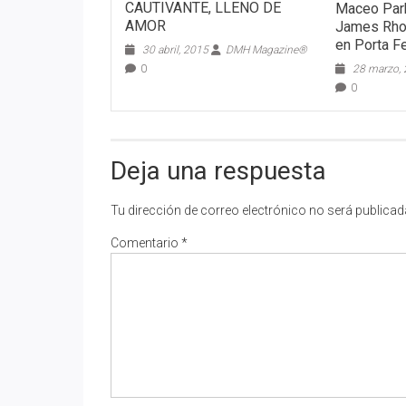
CAUTIVANTE, LLENO DE
Maceo Park
AMOR
James Rhod
en Porta F
30 abril, 2015
DMH Magazine®
0
28 marzo,
0
Deja una respuesta
Tu dirección de correo electrónico no será publicad
Comentario
*