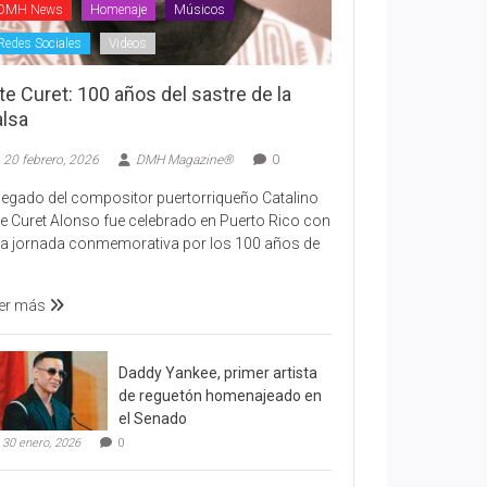
DMH News
Homenaje
Músicos
Redes Sociales
Videos
te Curet: 100 años del sastre de la
alsa
20 febrero, 2026
DMH Magazine®
0
 legado del compositor puertorriqueño Catalino
te Curet Alonso fue celebrado en Puerto Rico con
a jornada conmemorativa por los 100 años de
er más
Daddy Yankee, primer artista
de reguetón homenajeado en
el Senado
30 enero, 2026
0