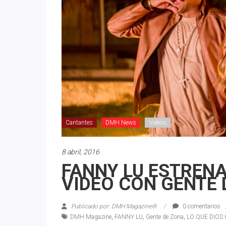
Cantantes
DMH News
Videos
8 abril, 2016
FANNY LU ESTRENA
VIDEO CON GENTE 
Publicado por: DMH Magazine®
0 comentarios
DMH Magazine
,
FANNY LU
,
Gente de Zona
,
LO QUE DIOS