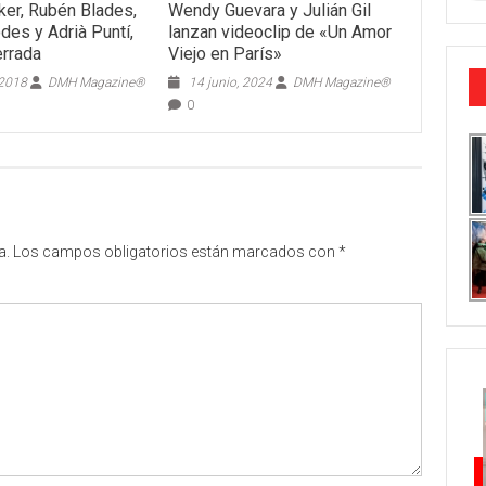
er, Rubén Blades,
Wendy Guevara y Julián Gil
es y Adrià Puntí,
lanzan videoclip de «Un Amor
errada
Viejo en París»
 2018
DMH Magazine®
14 junio, 2024
DMH Magazine®
0
a.
Los campos obligatorios están marcados con
*