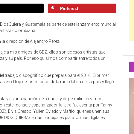
Pinterest
DiosQuiera y Guatemala es parte de este lanzamiento mundial
 artista colombiana
la dirección de Alejandro Pérez.
e a mis amigos de GDZ, ellos son de esos artistas que
aza y su país. Por eso quisimos compartir entre todos un
del trabajo discográfico que prepara para el 2016. El primer
n el top de los listados de la radio latina de su país y llegó
la y es una canción de renacer y de permitir lanzarnos
n este mensaje esperanzador, la letra fue escrita por Fanny
), Elvis Crespo, Yulien Oviedo y Maffio, quienes unen sus
UE DIOS QUIERA» en las principales plataformas digitales.