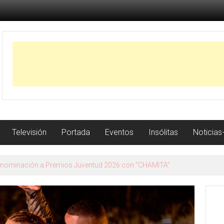
Televisión
Portada
Eventos
Insólitas
Noticias
 Granada su nuevo trabajo con la gira Me voy a permitir