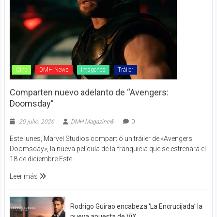
Cine
DMH News
Imágenes
Tráiler
Comparten nuevo adelanto de “Avengers:
Doomsday”
20 julio, 2026
DMH Magazine®
0
Este lunes, Marvel Studios compartió un tráiler de «Avengers:
Doomsday», la nueva película de la franquicia que se estrenará el
18 de diciembre Este
Leer más
Rodrigo Guirao encabeza ‘La Encrucijada’ la
nueva apuesta de ViX