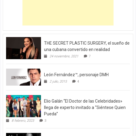
THE SECRET PLASTIC SURGERY, el sueño de
una cubana convertido en realidad
24 noviembre, 2021
7
León Fernández™, personaje DMH
2 julio, 2015
4
Elio Galán “El Doctor de las Celebridades»
llega de experto invitado a “Siéntese Quien
Pueda”
8 febrero, 2023
3