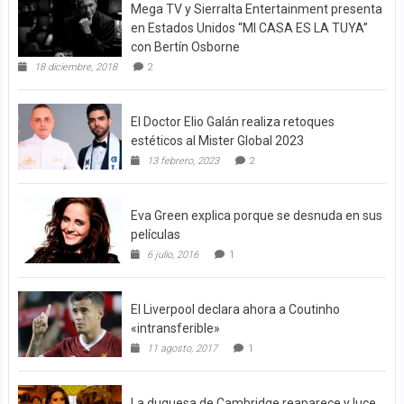
Mega TV y Sierralta Entertainment presenta
en Estados Unidos “MI CASA ES LA TUYA”
con Bertín Osborne
18 diciembre, 2018
2
El Doctor Elio Galán realiza retoques
estéticos al Mister Global 2023
13 febrero, 2023
2
Eva Green explica porque se desnuda en sus
películas
6 julio, 2016
1
El Liverpool declara ahora a Coutinho
«intransferible»
11 agosto, 2017
1
La duquesa de Cambridge reaparece y luce