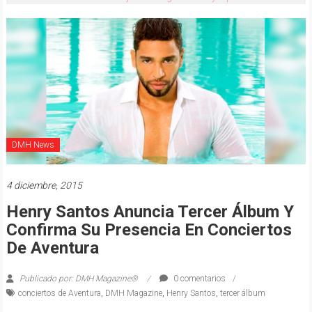
DMH News
4 diciembre, 2015
Henry Santos Anuncia Tercer Álbum Y
Confirma Su Presencia En Conciertos
De Aventura
Publicado por: DMH Magazine®
0 comentarios
conciertos de Aventura
,
DMH Magazine
,
Henry Santos
,
tercer álbum