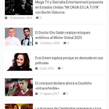
Mega TV y Sierralta Entertainment presenta
en Estados Unidos “MI CASA ES LA TUYA”
con Bertín Osborne
18 diciembre, 2018
2
El Doctor Elio Galán realiza retoques
estéticos al Mister Global 2023
13 febrero, 2023
2
Eva Green explica porque se desnuda en sus
películas
6 julio, 2016
1
El Liverpool declara ahora a Coutinho
«intransferible»
11 agosto, 2017
1
La duquesa de Cambridge reaparece y luce