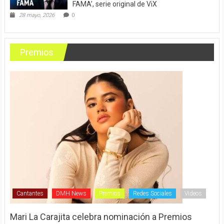
FAMA’, serie original de ViX
28 mayo, 2026
0
Premios
Cantantes
DMH News
Premios
Redes Sociales
Videos
Mari La Carajita celebra nominación a Premios