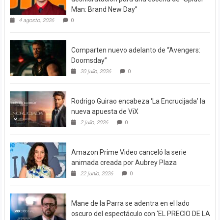
Man: Brand New Day”
4 agosto, 2026
0
Comparten nuevo adelanto de “Avengers:
Doomsday”
20 julio, 2026
0
Rodrigo Guirao encabeza ‘La Encrucijada’ la
nueva apuesta de ViX
2 julio, 2026
0
Amazon Prime Video canceló la serie
animada creada por Aubrey Plaza
22 junio, 2026
0
Mane de la Parra se adentra en el lado
oscuro del espectáculo con ‘EL PRECIO DE LA