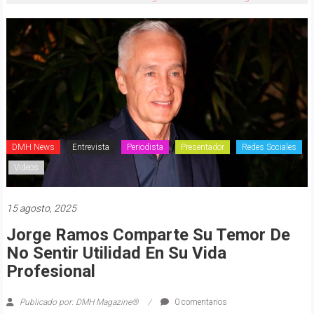
DMH News
Entrevista
Periodista
Presentador
Redes Sociales
Videos
15 agosto, 2025
Jorge Ramos Comparte Su Temor De
No Sentir Utilidad En Su Vida
Profesional
Publicado por: DMH Magazine®
0 comentarios