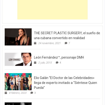
THE SECRET PLASTIC SURGERY, el sueño de
una cubana convertido en realidad
24 noviembre, 2021
7
León Fernández™, personaje DMH
2 julio, 2015
4
Elio Galán “El Doctor de las Celebridades»
llega de experto invitado a “Siéntese Quien
Pueda”
8 febrero, 2023
3