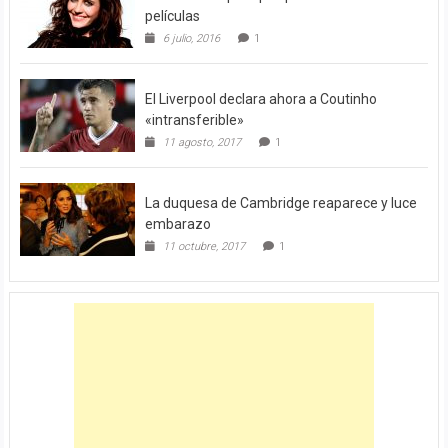
películas
6 julio, 2016
1
El Liverpool declara ahora a Coutinho
«intransferible»
11 agosto, 2017
1
La duquesa de Cambridge reaparece y luce
embarazo
11 octubre, 2017
1