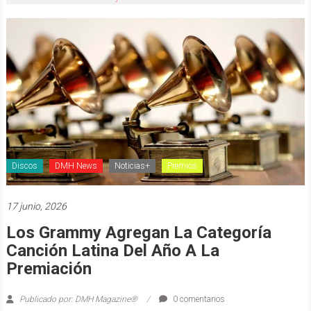
Discos
DMH News
Noticias+
Premios
17 junio, 2026
Los Grammy Agregan La Categoría
Canción Latina Del Año A La
Premiación
Publicado por: DMH Magazine®
0 comentarios