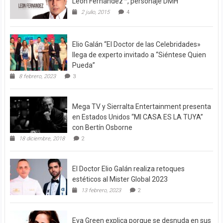
León Fernández™, personaje DMH
2 julio, 2015
4
Elio Galán “El Doctor de las Celebridades»
llega de experto invitado a “Siéntese Quien
Pueda”
8 febrero, 2023
3
Mega TV y Sierralta Entertainment presenta
en Estados Unidos “MI CASA ES LA TUYA”
con Bertín Osborne
18 diciembre, 2018
2
El Doctor Elio Galán realiza retoques
estéticos al Mister Global 2023
13 febrero, 2023
2
Eva Green explica porque se desnuda en sus