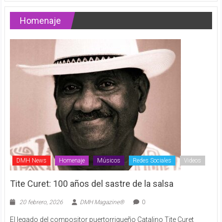
Homenaje
DMH News
Homenaje
Músicos
Redes Sociales
Videos
Tite Curet: 100 años del sastre de la salsa
20 febrero, 2026
DMH Magazine®
0
El legado del compositor puertorriqueño Catalino Tite Curet