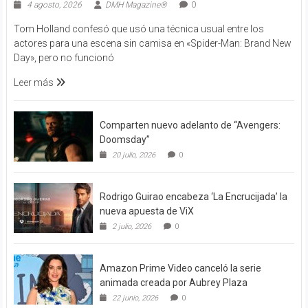
4 agosto, 2026
DMH Magazine®
0
Tom Holland confesó que usó una técnica usual entre los
actores para una escena sin camisa en «Spider-Man: Brand New
Day», pero no funcionó
Leer más
Comparten nuevo adelanto de “Avengers:
Doomsday”
20 julio, 2026
0
Rodrigo Guirao encabeza ‘La Encrucijada’ la
nueva apuesta de ViX
2 julio, 2026
0
Amazon Prime Video canceló la serie
animada creada por Aubrey Plaza
22 junio, 2026
0