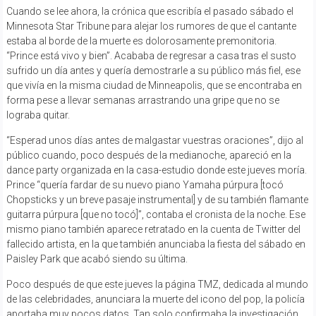
Cuando se lee ahora, la crónica que escribía el pasado sábado el
Minnesota Star Tribune para alejar los rumores de que el cantante
estaba al borde de la muerte es dolorosamente premonitoria.
“Prince está vivo y bien”. Acababa de regresar a casa tras el susto
sufrido un día antes y quería demostrarle a su público más fiel, ese
que vivía en la misma ciudad de Minneapolis, que se encontraba en
forma pese a llevar semanas arrastrando una gripe que no se
lograba quitar.
“Esperad unos días antes de malgastar vuestras oraciones”, dijo al
público cuando, poco después de la medianoche, apareció en la
dance party organizada en la casa-estudio donde este jueves moría.
Prince “quería fardar de su nuevo piano Yamaha púrpura [tocó
Chopsticks y un breve pasaje instrumental] y de su también flamante
guitarra púrpura [que no tocó]”, contaba el cronista de la noche. Ese
mismo piano también aparece retratado en la cuenta de Twitter del
fallecido artista, en la que también anunciaba la fiesta del sábado en
Paisley Park que acabó siendo su última.
Poco después de que este jueves la página TMZ, dedicada al mundo
de las celebridades, anunciara la muerte del icono del pop, la policía
aportaba muy pocos datos. Tan solo confirmaba la investigación