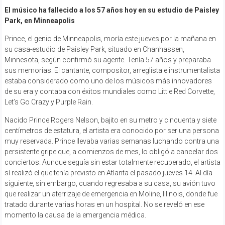
El músico ha fallecido a los 57 años hoy en su estudio de Paisley
Park, en Minneapolis
Prince, el genio de Minneapolis, moría este jueves por la mañana en
su casa-estudio de Paisley Park, situado en Chanhassen,
Minnesota, según confirmó su agente. Tenía 57 años y preparaba
sus memorias. El cantante, compositor, arreglista e instrumentalista
estaba considerado como uno de los músicos más innovadores
de su era y contaba con éxitos mundiales como Little Red Corvette,
Let’s Go Crazy y Purple Rain.
Nacido Prince Rogers Nelson, bajito en su metro y cincuenta y siete
centímetros de estatura, el artista era conocido por ser una persona
muy reservada. Prince llevaba varias semanas luchando contra una
persistente gripe que, a comienzos de mes, lo obligó a cancelar dos
conciertos. Aunque seguía sin estar totalmente recuperado, el artista
sí realizó el que tenía previsto en Atlanta el pasado jueves 14. Al día
siguiente, sin embargo, cuando regresaba a su casa, su avión tuvo
que realizar un aterrizaje de emergencia en Moline, Illinois, donde fue
tratado durante varias horas en un hospital. No se reveló en ese
momento la causa de la emergencia médica.