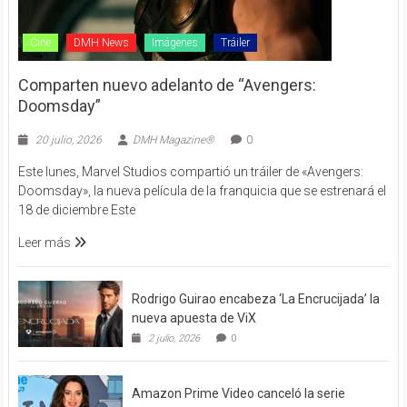
Cine
DMH News
Imágenes
Tráiler
Comparten nuevo adelanto de “Avengers:
Doomsday”
20 julio, 2026
DMH Magazine®
0
Este lunes, Marvel Studios compartió un tráiler de «Avengers:
Doomsday», la nueva película de la franquicia que se estrenará el
18 de diciembre Este
Leer más
Rodrigo Guirao encabeza ‘La Encrucijada’ la
nueva apuesta de ViX
2 julio, 2026
0
Amazon Prime Video canceló la serie