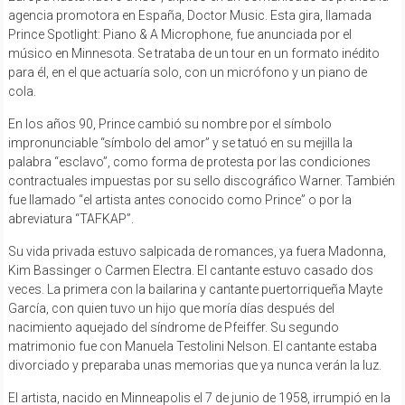
agencia promotora en España, Doctor Music. Esta gira, llamada
Prince Spotlight: Piano & A Microphone, fue anunciada por el
músico en Minnesota. Se trataba de un tour en un formato inédito
para él, en el que actuaría solo, con un micrófono y un piano de
cola.
En los años 90, Prince cambió su nombre por el símbolo
impronunciable “símbolo del amor” y se tatuó en su mejilla la
palabra “esclavo”, como forma de protesta por las condiciones
contractuales impuestas por su sello discográfico Warner. También
fue llamado “el artista antes conocido como Prince” o por la
abreviatura “TAFKAP”.
Su vida privada estuvo salpicada de romances, ya fuera Madonna,
Kim Bassinger o Carmen Electra. El cantante estuvo casado dos
veces. La primera con la bailarina y cantante puertorriqueña Mayte
García, con quien tuvo un hijo que moría días después del
nacimiento aquejado del síndrome de Pfeiffer. Su segundo
matrimonio fue con Manuela Testolini Nelson. El cantante estaba
divorciado y preparaba unas memorias que ya nunca verán la luz.
El artista, nacido en Minneapolis el 7 de junio de 1958, irrumpió en la