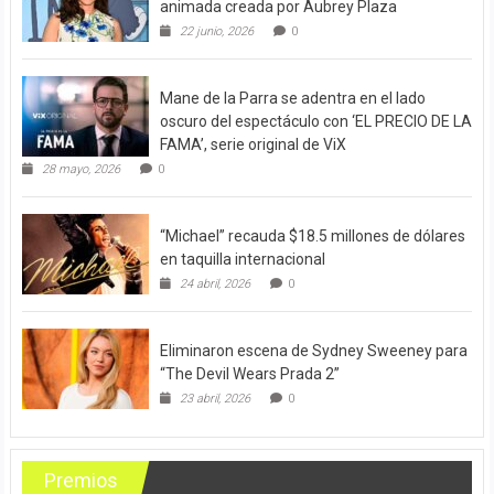
animada creada por Aubrey Plaza
22 junio, 2026
0
Mane de la Parra se adentra en el lado
oscuro del espectáculo con ‘EL PRECIO DE LA
FAMA’, serie original de ViX
28 mayo, 2026
0
“Michael” recauda $18.5 millones de dólares
en taquilla internacional
24 abril, 2026
0
Eliminaron escena de Sydney Sweeney para
“The Devil Wears Prada 2”
23 abril, 2026
0
Premios