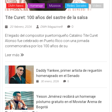
DMH News
Homenaje
Músicos
Redes Sociales
Videos
Tite Curet: 100 años del sastre de la salsa
20 febrero, 2026
DMH Magazine®
0
El legado del compositor puertorriqueño Catalino Tite Curet
Alonso fue celebrado en Puerto Rico con una jornada
conmemorativa por los 100 años de su
Leer más
Daddy Yankee, primer artista de reguetón
homenajeado en el Senado
30 enero, 2026
0
Yeison Jiménez recibirá un homenaje
póstumo gratuito en el Movistar Arena de
Bogotá