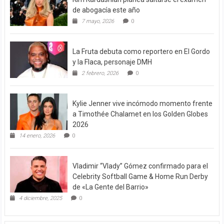
de abogacía este año
7 mayo, 2026
0
La Fruta debuta como reportero en El Gordo
y la Flaca, personaje DMH
2 febrero, 2026
0
Kylie Jenner vive incómodo momento frente
a Timothée Chalamet en los Golden Globes
2026
14 enero, 2026
0
Vladimir “Vlady” Gómez confirmado para el
Celebrity Softball Game & Home Run Derby
de «La Gente del Barrio»
4 diciembre, 2025
0