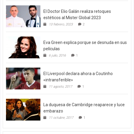
El Doctor Elio Galán realiza retoques
estéticos al Mister Global 2023
13 febrero, 2023
2
Eva Green explica porque se desnuda en sus
películas
6 julio, 2016
1
El Liverpool declara ahora a Coutinho
«intransferible»
11 agosto, 2017
1
La duquesa de Cambridge reaparece y luce
embarazo
11 octubre, 2017
1