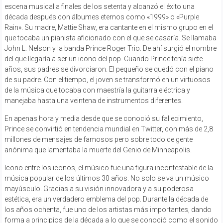
escena musical a finales de los setenta y alcanzó el éxito una
década después con álbumes eternos como «1999» o «Purple
Rain». Su madre, Mattie Shaw, era cantante en el mismo grupo en el
que tocaba un pianista aficionado con el que se casaría. Se llamaba
John L. Nelson y la banda Prince Roger Trio. De ahí surgió el nombre
del que llegaría a ser un icono del pop. Cuando Prince tenía siete
años, sus padres se divorciaron. El pequeño se quedó con el piano
de su padre. Con el tiempo, el joven se transformó en un virtuosos
de la música que tocaba con maestría la guitarra eléctrica y
manejaba hasta una veintena de instrumentos diferentes.
En apenas hora y media desde que se conoció su fallecimiento,
Prince se convirtió en tendencia mundial en Twitter, con más de 2,8
millones de mensajes de famosos pero sobre todo de gente
anónima que lamentaba la muerte del Genio de Minneapolis.
Icono entre los iconos, el músico fue una figura incontestable de la
música popular de los últimos 30 años. No solo se va un músico
mayúsculo. Gracias a su visión innovadora y a su poderosa
estética, era un verdadero emblema del pop. Durante la década de
los años ochenta, fue uno de los artistas más importantes, dando
forma a principios de la década a lo que se conoció como el sonido