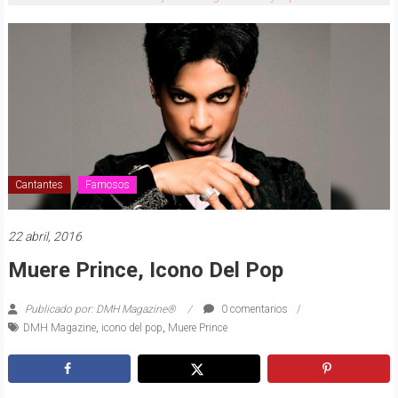
Cantantes
Famosos
22 abril, 2016
Muere Prince, Icono Del Pop
Publicado por: DMH Magazine®
0 comentarios
DMH Magazine
,
icono del pop
,
Muere Prince