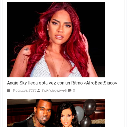
Angie Sky llega esta vez con un Ritmo «AfroBeatSiaco»
9 octubre, 2025
DMH Magazine®
0