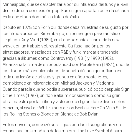
Minneapolis, que se caracterizaría por su influencia del funk y el R&B
dentro de una concepción pop. Fue su gran aportación en la década
en la que el pop dominó las listas de éxito.
Debutó en 1978 con For You, donde daba muestras de su gusto por
los ritmos urbanos. Sin embargo, su primer gran paso artístico
llegó con Dirty Mind (1980), en el que se subía al carro de la new
wave con un trabajo sobresaliente. Su fascinación por los
sintetizadores, mezclados con R&B y funk, marcaría tendencia
gracias a álbumes como Controversy (1981) y 1999 (1982).
Alcanzaría la cima de su popularidad con Purple Rain (1984), uno de
los discos más emblemáticos de aquella década que influiría en
toda una legión de artistas y grupos en años posteriores,
compitiendo en relevancia con Michael Jackson y Madonna.
Cuando parecía que no podía superarse, publicó poco después Sign
O the Times (1987), un doble álbum considerado como su gran
obra maestra por la crítica y visto como el gran doble disco de los
ochenta, al nivel del White album de los Beatles, Exile On Main St. de
los Rolling Stones o Blonde on Blonde de Bob Dylan.
En los noventa, comenzó sus litigios con las discográficas y su
emancipación simbólica de las majors. The Love Symbol Album