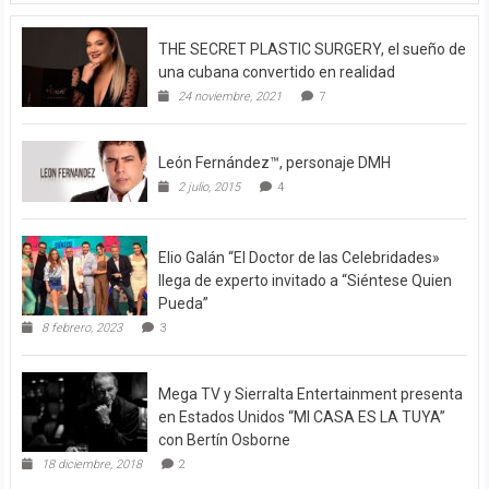
THE SECRET PLASTIC SURGERY, el sueño de
una cubana convertido en realidad
24 noviembre, 2021
7
León Fernández™, personaje DMH
2 julio, 2015
4
Elio Galán “El Doctor de las Celebridades»
llega de experto invitado a “Siéntese Quien
Pueda”
8 febrero, 2023
3
Mega TV y Sierralta Entertainment presenta
en Estados Unidos “MI CASA ES LA TUYA”
con Bertín Osborne
18 diciembre, 2018
2