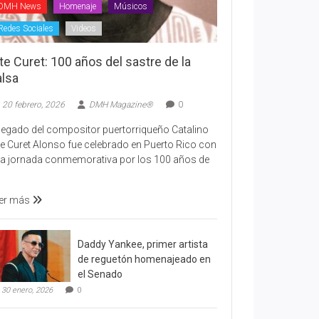
DMH News
Homenaje
Músicos
Redes Sociales
Videos
te Curet: 100 años del sastre de la
alsa
20 febrero, 2026
DMH Magazine®
0
 legado del compositor puertorriqueño Catalino
te Curet Alonso fue celebrado en Puerto Rico con
a jornada conmemorativa por los 100 años de
er más
Daddy Yankee, primer artista
de reguetón homenajeado en
el Senado
30 enero, 2026
0