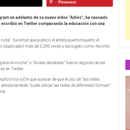
Pinterest
agram un adelanto de su nuevo vídeo “Adiós”, ha causado
e escribió en Twitter comparando la educación con una
ota”, fue el tuit que publicó el artista puertorriqueño el
do (duplicado) más de 3,200 veces y escogido como favorito
erte para mi noche” o “Andas desatada” fueron algunas de las
s en Twitter.
xplicó hoy a Efe que a pesar de que el uso de “las redes
 artista también “suele utilizar las redes de diferentes formas”
nal.