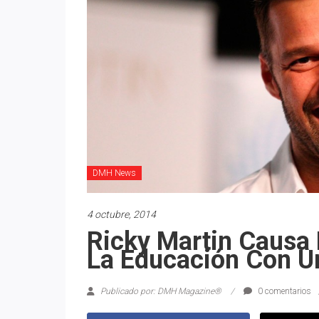
DMH News
4 octubre, 2014
Ricky Martin Causa
La Educación Con U
Publicado por: DMH Magazine®
0 comentarios