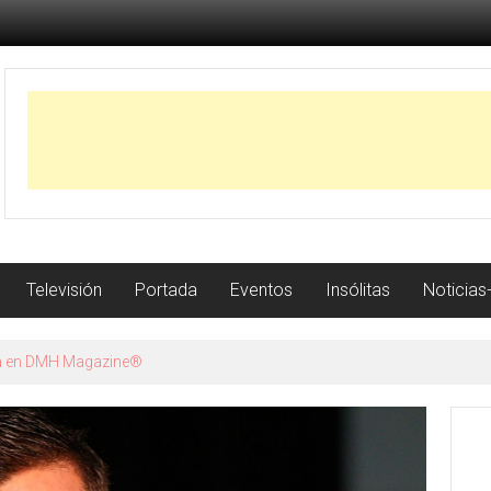
Televisión
Portada
Eventos
Insólitas
Noticias
istoria con récord de jonrones a los 23 años