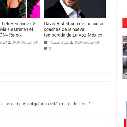
 Leli Hernández X
David Bisbal, uno de los cinco
 Mala estrenan el
coaches de la nueva
ÓN» Remix
temporada de La Voz México
 2021
DMH Magazine®
7 junio, 2022
DMH Magazine®
0
a.
Los campos obligatorios están marcados con
*