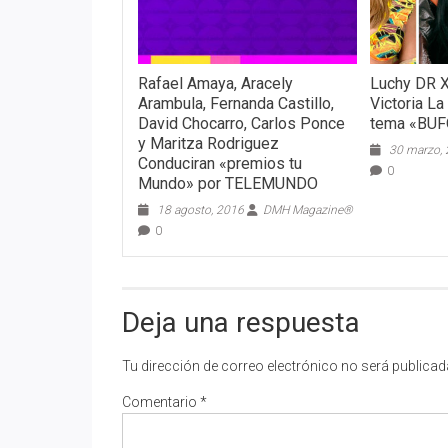
Rafael Amaya, Aracely
Luchy DR X
Arambula, Fernanda Castillo,
Victoria La
David Chocarro, Carlos Ponce
tema «BUF
y Maritza Rodriguez
30 marzo,
Conduciran «premios tu
0
Mundo» por TELEMUNDO
18 agosto, 2016
DMH Magazine®
0
Deja una respuesta
Tu dirección de correo electrónico no será publicad
Comentario
*