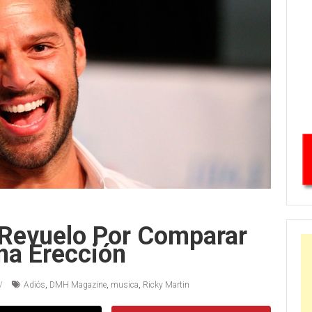
 Revuelo Por Comparar
na Erección
Adiós
,
DMH Magazine
,
musica
,
Ricky Martin