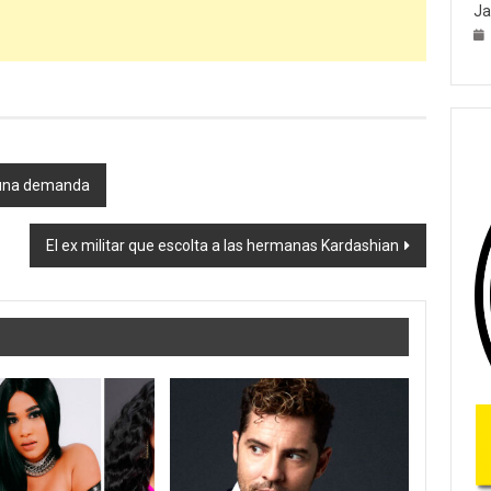
Ja
 una demanda
El ex militar que escolta a las hermanas Kardashian