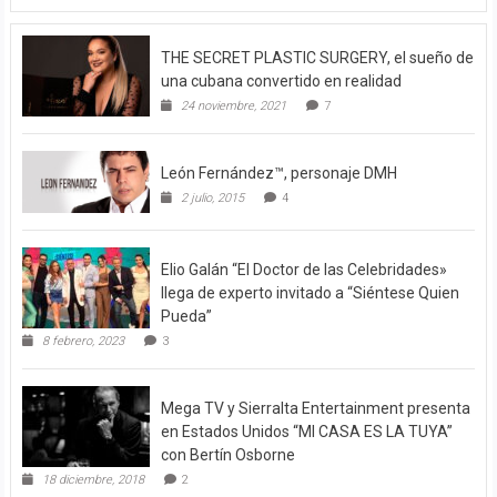
THE SECRET PLASTIC SURGERY, el sueño de
una cubana convertido en realidad
24 noviembre, 2021
7
León Fernández™, personaje DMH
2 julio, 2015
4
Elio Galán “El Doctor de las Celebridades»
llega de experto invitado a “Siéntese Quien
Pueda”
8 febrero, 2023
3
Mega TV y Sierralta Entertainment presenta
en Estados Unidos “MI CASA ES LA TUYA”
con Bertín Osborne
18 diciembre, 2018
2