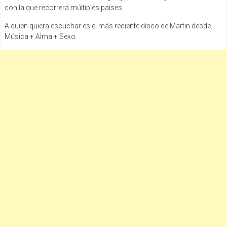
con la que recorrerá múltiples países.
A quien quiera escuchar es el más reciente disco de Martin desde
Música + Alma + Sexo.