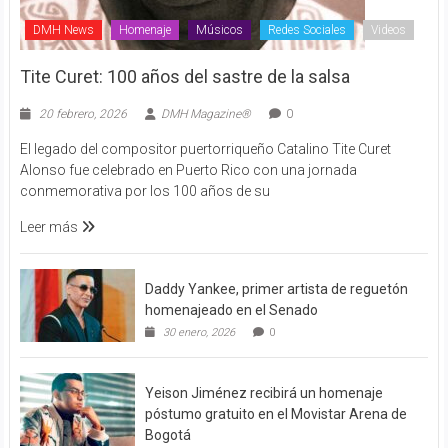
DMH News
Homenaje
Músicos
Redes Sociales
Videos
Tite Curet: 100 años del sastre de la salsa
20 febrero, 2026
DMH Magazine®
0
El legado del compositor puertorriqueño Catalino Tite Curet
Alonso fue celebrado en Puerto Rico con una jornada
conmemorativa por los 100 años de su
Leer más
Daddy Yankee, primer artista de reguetón
homenajeado en el Senado
30 enero, 2026
0
Yeison Jiménez recibirá un homenaje
póstumo gratuito en el Movistar Arena de
Bogotá