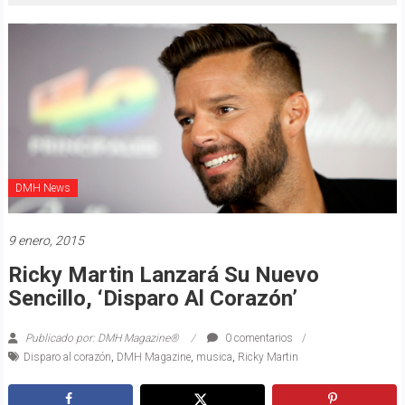
DMH News
9 enero, 2015
Ricky Martin Lanzará Su Nuevo
Sencillo, ‘Disparo Al Corazón’
Publicado por: DMH Magazine®
0 comentarios
Disparo al corazón
,
DMH Magazine
,
musica
,
Ricky Martin