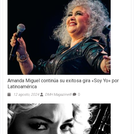
Amanda Miguel continúa su exitosa gira «Soy Yo» por
Latinoamérica
12 agosto, 2024
DMH Magazine®
0