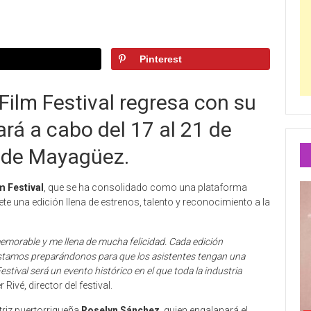
Pinterest
Film Festival regresa con su
ará a cabo del 17 al 21 de
d de Mayagüez.
m Festival
, que se ha consolidado como una plataforma
ete una edición llena de estrenos, talento y reconocimiento a la
memorable y me llena de mucha felicidad. Cada edición
estamos preparándonos para que los asistentes tengan una
estival será un evento histórico en el que toda la industria
Rivé, director del festival.
triz puertorriqueña
Roselyn Sánchez
, quien engalanará el