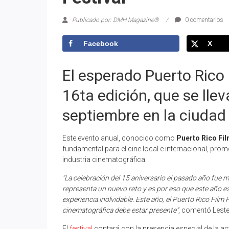
Publicado por: DMH Magazine®
0 comentarios
Facebook
X
El esperado Puerto Rico 
16ta edición, que se llev
septiembre en la ciuda
Este evento anual, conocido como
Puerto Rico Fil
fundamental para el cine local e internacional, prom
industria cinematográfica.
“La celebración del 15 aniversario el pasado año fue 
representa un nuevo reto y es por eso que este año 
experiencia inolvidable. Este año, el Puerto Rico Film F
cinematográfica debe estar presente”
, comentó Lester 
El
festival
contará con la presencia especial de la ac