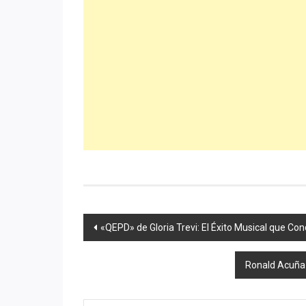
Navegación
«QEPD» de Gloria Trevi: El Éxito Musical que Co
de
Ronald Acuña 
entradas