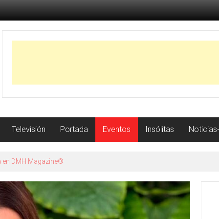
Televisión
Portada
Eventos
Insólitas
Noticias
istoria con récord de jonrones a los 23 años