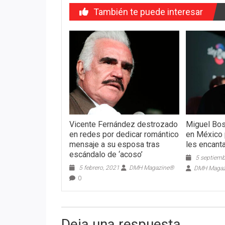
También te puede interesar
Vicente Fernández destrozado
Miguel Bos
en redes por dedicar romántico
en México 
mensaje a su esposa tras
les encant
escándalo de ‘acoso’
5 septiemb
5 febrero, 2021
DMH Magazine®
DMH Maga
0
Deja una respuesta