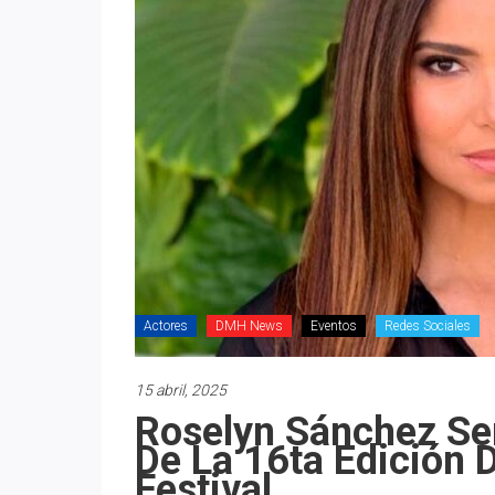
Actores
DMH News
Eventos
Redes Sociales
15 abril, 2025
Roselyn Sánchez Ser
De La 16ta Edición D
Festival