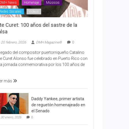
DMH News
Homenaje
Músicos
Redes Sociales
Videos
te Curet: 100 años del sastre de la
alsa
20 febrero, 2026
DMH Magazine®
0
 legado del compositor puertorriqueño Catalino
te Curet Alonso fue celebrado en Puerto Rico con
a jornada conmemorativa por los 100 años de
er más
Daddy Yankee, primer artista
de reguetón homenajeado en
el Senado
30 enero, 2026
0