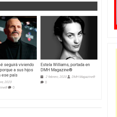
é seguirá viviendo
Estela Williams, portada en
porque a sus hijos
DMH Magazine®
a ese país
2 febrero, 2020
DMH Magazine®
re, 2023
0
zine®
0