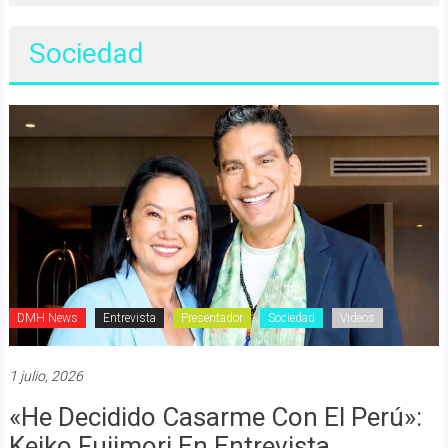
Sociedad
DMH News
Entrevista
Presentador
Sociedad
Videos
1 julio, 2026
«He Decidido Casarme Con El Perú»:
Keiko Fujimori En Entrevista