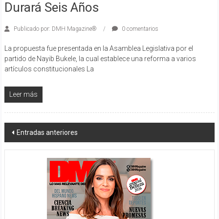
Durará Seis Años
Publicado por: DMH Magazine®
0 comentarios
La propuesta fue presentada en la Asamblea Legislativa por el
partido de Nayib Bukele, la cual establece una reforma a varios
artículos constitucionales La
Leer más
Navegación
Entradas anteriores
de
entradas