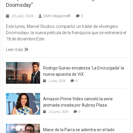
Doomsday”
20 julio, 2026
DMH Magazine®
0
Este lunes, Marvel Studios compartió un tráiler de «Avengers:
Doomsday», la nueva película de la franquicia que se estrenará el
18 de diciembre Este
Leer más
Rodrigo Guirao encabeza ‘La Encrucijada’ la
nueva apuesta de ViX
2 julio, 2026
0
Amazon Prime Video canceló la serie
animada creada por Aubrey Plaza
22 junio, 2026
0
Mane de la Parra se adentra en el lado