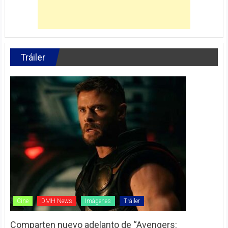
Tráiler
Cine
DMH News
Imágenes
Tráiler
Comparten nuevo adelanto de “Avengers: