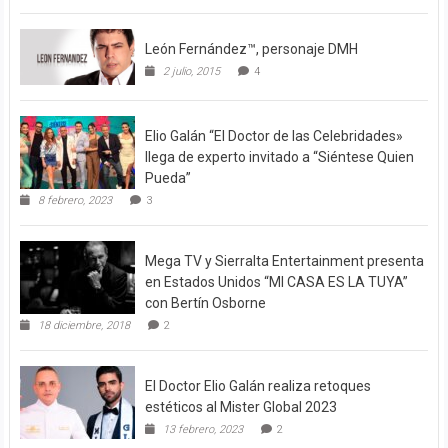
León Fernández™, personaje DMH
2 julio, 2015
4
Elio Galán “El Doctor de las Celebridades»
llega de experto invitado a “Siéntese Quien
Pueda”
8 febrero, 2023
3
Mega TV y Sierralta Entertainment presenta
en Estados Unidos “MI CASA ES LA TUYA”
con Bertín Osborne
18 diciembre, 2018
2
El Doctor Elio Galán realiza retoques
estéticos al Mister Global 2023
13 febrero, 2023
2