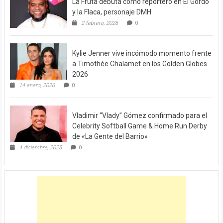
La Fruta debuta como reportero en El Gordo
y la Flaca, personaje DMH
2 febrero, 2026
0
Kylie Jenner vive incómodo momento frente
a Timothée Chalamet en los Golden Globes
2026
14 enero, 2026
0
Vladimir “Vlady” Gómez confirmado para el
Celebrity Softball Game & Home Run Derby
de «La Gente del Barrio»
4 diciembre, 2025
0