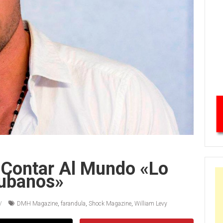
 Contar Al Mundo «lo
ubanos»
DMH Magazine
,
farandula
,
Shock Magazine
,
William Levy