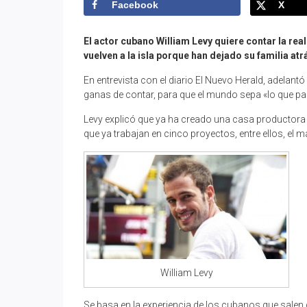
Facebook
X
El actor cubano William Levy quiere contar la re
vuelven a la isla porque han dejado su familia atr
En entrevista con el diario El Nuevo Herald, adelantó
ganas de contar, para que el mundo sepa «lo que 
Levy explicó que ya ha creado una casa productora 
que ya trabajan en cinco proyectos, entre ellos, el 
William Levy
Se basa en la experiencia de los cubanos que salen 