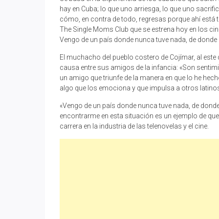
hay en Cuba; lo que uno arriesga, lo que uno sacrifica
cómo, en contra de todo, regresas porque ahí está tu
The Single Moms Club que se estrena hoy en los ci
Vengo de un país donde nunca tuve nada, de donde e
El muchacho del pueblo costero de Cojímar, al este
causa entre sus amigos de la infancia: «Son sentim
un amigo que triunfe de la manera en que lo he hech
algo que los emociona y que impulsa a otros latino
«Vengo de un país donde nunca tuve nada, de donde 
encontrarme en esta situación es un ejemplo de que
carrera en la industria de las telenovelas y el cine.