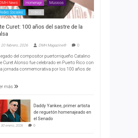
DMH News
Homenaje
Músicos
Redes Sociales
Videos
te Curet: 100 años del sastre de la
alsa
20 febrero, 2026
DMH Magazine®
0
 legado del compositor puertorriqueño Catalino
te Curet Alonso fue celebrado en Puerto Rico con
a jornada conmemorativa por los 100 años de
er más
Daddy Yankee, primer artista
de reguetón homenajeado en
el Senado
30 enero, 2026
0