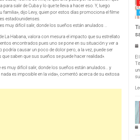
 para salir de Cuba y lo que te lleva a hacer eso. Y, luego
 familia», dijo Levy, quien por estos días promociona el filme
nes estadounidenses.
s muy difícil salir, donde los sueños están anulados …
Ti
s
 de La Habana, valora con mesura el impacto que su estrellato
ientos encontrados pues uno se pone en su situación y ver a
o podría causar un poco de dolor pero, a la vez, puede ser
s que saben que sus sueños se puede hacer realidad».
El
Ti
es muy difícil salir, donde los sueños están anulados… y
un
 nada es imposible en la vida», comentó acerca de su exitosa
su
Le