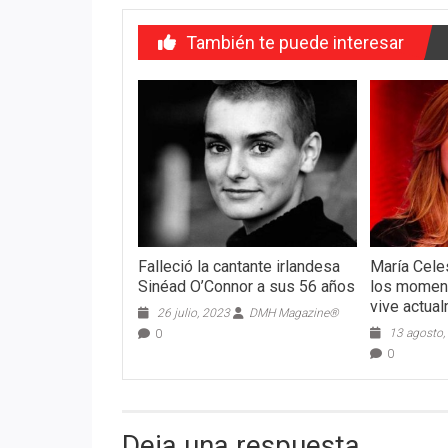
entradas
También te puede interesar
Falleció la cantante irlandesa
María Cele
Sinéad O’Connor a sus 56 años
los moment
vive actua
26 julio, 2023
DMH Magazine®
13 agosto,
0
0
Deja una respuesta