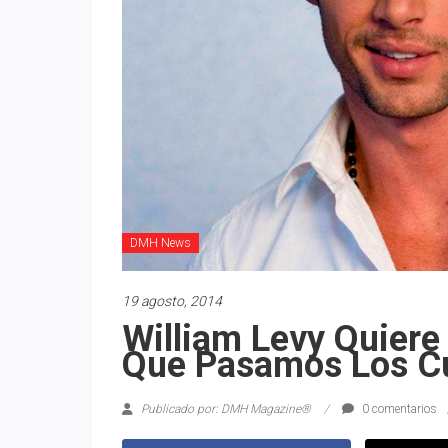
DMH News
19 agosto, 2014
William Levy Quiere
Que Pasamos Los C
Publicado por: DMH Magazine®
0 comentarios