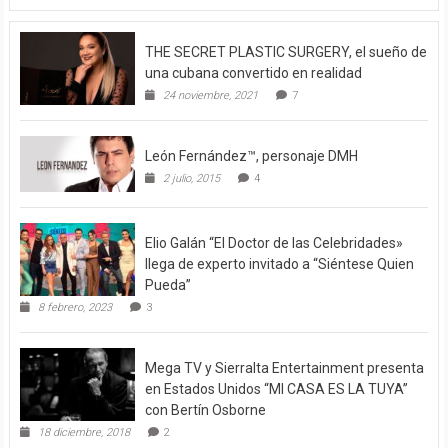
THE SECRET PLASTIC SURGERY, el sueño de
una cubana convertido en realidad
24 noviembre, 2021
7
León Fernández™, personaje DMH
2 julio, 2015
4
Elio Galán “El Doctor de las Celebridades»
llega de experto invitado a “Siéntese Quien
Pueda”
8 febrero, 2023
3
Mega TV y Sierralta Entertainment presenta
en Estados Unidos “MI CASA ES LA TUYA”
con Bertín Osborne
18 diciembre, 2018
2