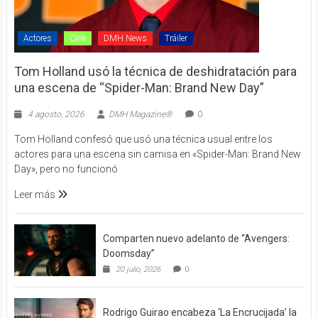
Actores
Cine
DMH News
Tráiler
Tom Holland usó la técnica de deshidratación para
una escena de “Spider-Man: Brand New Day”
4 agosto, 2026
DMH Magazine®
0
Tom Holland confesó que usó una técnica usual entre los
actores para una escena sin camisa en «Spider-Man: Brand New
Day», pero no funcionó
Leer más
Comparten nuevo adelanto de “Avengers:
Doomsday”
20 julio, 2026
0
Rodrigo Guirao encabeza ‘La Encrucijada’ la