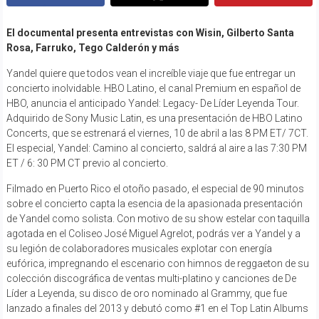
El documental presenta entrevistas con Wisin, Gilberto Santa
Rosa, Farruko, Tego Calderón y más
Yandel quiere que todos vean el increíble viaje que fue entregar un
concierto inolvidable. HBO Latino, el canal Premium en español de
HBO, anuncia el anticipado Yandel: Legacy- De Líder Leyenda Tour.
Adquirido de Sony Music Latin, es una presentación de HBO Latino
Concerts, que se estrenará el viernes, 10 de abril a las 8 PM ET/ 7CT.
El especial, Yandel: Camino al concierto, saldrá al aire a las 7:30 PM
ET / 6: 30 PM CT previo al concierto.
Filmado en Puerto Rico el otoño pasado, el especial de 90 minutos
sobre el concierto capta la esencia de la apasionada presentación
de Yandel como solista. Con motivo de su show estelar con taquilla
agotada en el Coliseo José Miguel Agrelot, podrás ver a Yandel y a
su legión de colaboradores musicales explotar con energía
eufórica, impregnando el escenario con himnos de reggaeton de su
colección discográfica de ventas multi-platino y canciones de De
Líder a Leyenda, su disco de oro nominado al Grammy, que fue
lanzado a finales del 2013 y debutó como #1 en el Top Latin Albums