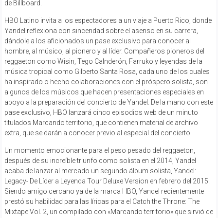
de Billboard.
HBO Latino invita a los espectadores a un viaje a Puerto Rico, donde
Yandel reflexiona con sinceridad sobre el asenso en su carrera,
dándole a los aficionados un pase exclusivo para conocer al
hombre, al músico, al pionero y al líder. Compañeros pioneros del
reggaeton como Wisin, Tego Calnderón, Farruko y leyendas de la
música tropical como Gilberto Santa Rosa, cada uno de los cuales
ha inspirado o hecho colaboraciones con el próspero solista, son
algunos de los músicos que hacen presentaciones especiales en
apoyo a la preparación del concierto de Yandel. De la mano con este
pase exclusivo, HBO lanzará cinco episodios web de un minuto
titulados Marcando territorio, que contienen material de archivo
extra, que se darán a conocer previo al especial del concierto.
Un momento emocionante para el peso pesado del reggaeton,
después de su increíble triunfo como solista en el 2014, Yandel
acaba de lanzar al mercado un segundo álbum solista, Yandel:
Legacy- De Líder a Leyenda Tour Deluxe Version en febrero del 2015.
Siendo amigo cercano ya de la marca HBO, Yandel recientemente
prestó su habilidad para las líricas para el Catch the Throne: The
Mixtape Vol. 2, un compilado con «Marcando territorio» que sirvió de