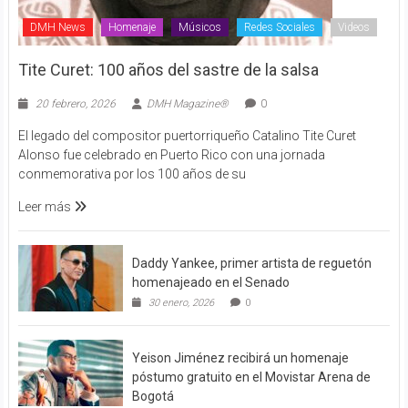
DMH News
Homenaje
Músicos
Redes Sociales
Videos
Tite Curet: 100 años del sastre de la salsa
20 febrero, 2026
DMH Magazine®
0
El legado del compositor puertorriqueño Catalino Tite Curet
Alonso fue celebrado en Puerto Rico con una jornada
conmemorativa por los 100 años de su
Leer más
Daddy Yankee, primer artista de reguetón
homenajeado en el Senado
30 enero, 2026
0
Yeison Jiménez recibirá un homenaje
póstumo gratuito en el Movistar Arena de
Bogotá