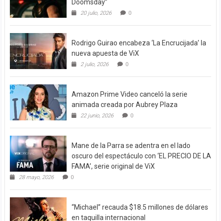
Doomsday”
20 julio, 2026
0
Rodrigo Guirao encabeza ‘La Encrucijada’ la
nueva apuesta de ViX
2 julio, 2026
0
Amazon Prime Video canceló la serie
animada creada por Aubrey Plaza
22 junio, 2026
0
Mane de la Parra se adentra en el lado
oscuro del espectáculo con ‘EL PRECIO DE LA
FAMA’, serie original de ViX
28 mayo, 2026
0
“Michael” recauda $18.5 millones de dólares
en taquilla internacional