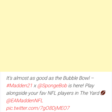
It’s almost as good as the Bubble Bowl –
#Madden21
x
@SpongeBob
is here! Play
alongside your fav NFL players in The Yard
@EAMaddenNFL
pic.twitter.com/7gO8DjMEO7