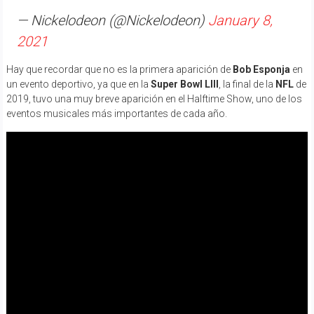
— Nickelodeon (@Nickelodeon)
January 8,
2021
Hay que recordar que no es la primera aparición de
Bob Esponja
en
un evento deportivo, ya que en la
Super Bowl LIII
, la final de la
NFL
de
2019, tuvo una muy breve aparición en el Halftime Show, uno de los
eventos musicales más importantes de cada año.