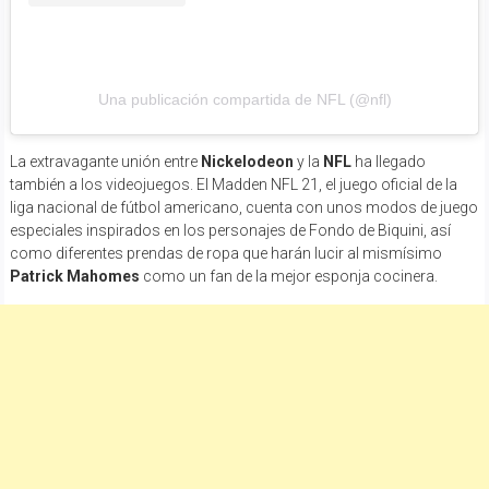
Una publicación compartida de NFL (@nfl)
La extravagante unión entre
Nickelodeon
y la
NFL
ha llegado
también a los videojuegos. El Madden NFL 21, el juego oficial de la
liga nacional de fútbol americano, cuenta con unos modos de juego
especiales inspirados en los personajes de Fondo de Biquini, así
como diferentes prendas de ropa que harán lucir al mismísimo
Patrick Mahomes
como un fan de la mejor esponja cocinera.