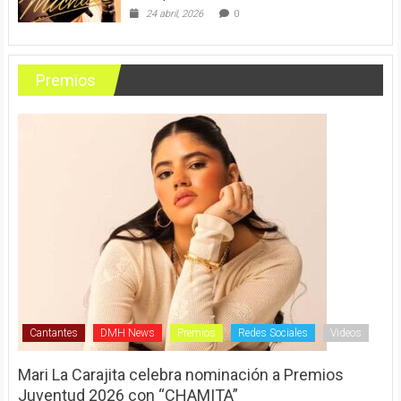
24 abril, 2026
0
Premios
Cantantes
DMH News
Premios
Redes Sociales
Videos
Mari La Carajita celebra nominación a Premios
Juventud 2026 con “CHAMITA”