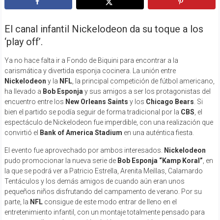
El canal infantil Nickelodeon da su toque a los
‘play off’.
Ya no hace falta ir a Fondo de Biquini para encontrar a la
carismática y divertida esponja cocinera. La unión entre
Nickelodeon
y la
NFL
, la principal competición de fútbol americano,
ha llevado a
Bob Esponja
y sus amigos a ser los protagonistas del
encuentro entre los
New Orleans Saints
y los
Chicago Bears
. Si
bien el partido se podía seguir de forma tradicional por la
CBS
, el
espectáculo de Nickelodeon fue imperdible, con una realización que
convirtió el
Bank of America Stadium
en una auténtica fiesta.
El evento fue aprovechado por ambos interesados.
Nickelodeon
pudo promocionar la nueva serie de
Bob Esponja “Kamp Koral”
, en
la que se podrá ver a Patricio Estrella, Arenita Meillas, Calamardo
Tentáculos y los demás amigos de cuando aún eran unos
pequeños niños disfrutando del campamento de verano. Por su
parte, la
NFL
consigue de este modo entrar de lleno en el
entretenimiento infantil, con un montaje totalmente pensado para