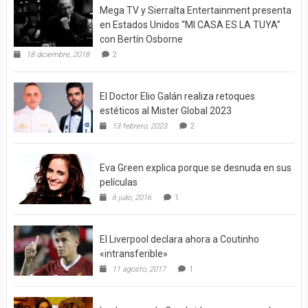
Mega TV y Sierralta Entertainment presenta
en Estados Unidos “MI CASA ES LA TUYA”
con Bertín Osborne
18 diciembre, 2018
2
El Doctor Elio Galán realiza retoques
estéticos al Mister Global 2023
13 febrero, 2023
2
Eva Green explica porque se desnuda en sus
películas
6 julio, 2016
1
El Liverpool declara ahora a Coutinho
«intransferible»
11 agosto, 2017
1