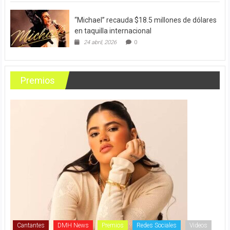
“Michael” recauda $18.5 millones de dólares
en taquilla internacional
24 abril, 2026
0
Premios
Cantantes
DMH News
Premios
Redes Sociales
Videos