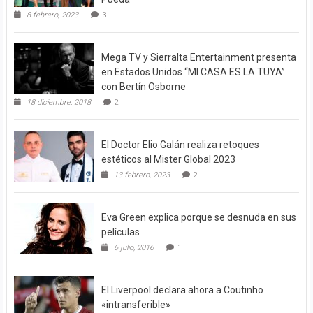
8 febrero, 2023
3
Mega TV y Sierralta Entertainment presenta
en Estados Unidos “MI CASA ES LA TUYA”
con Bertín Osborne
18 diciembre, 2018
2
El Doctor Elio Galán realiza retoques
estéticos al Mister Global 2023
13 febrero, 2023
2
Eva Green explica porque se desnuda en sus
películas
6 julio, 2016
1
El Liverpool declara ahora a Coutinho
«intransferible»