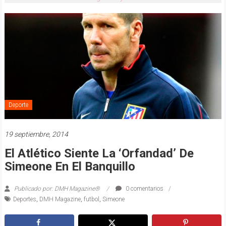
Deporte
19 septiembre, 2014
El Atlético Siente La ‘orfandad’ De
Simeone En El Banquillo
Publicado por: DMH Magazine®
0 comentarios
Deportes
,
DMH Magazine
,
futbol
,
Simeone