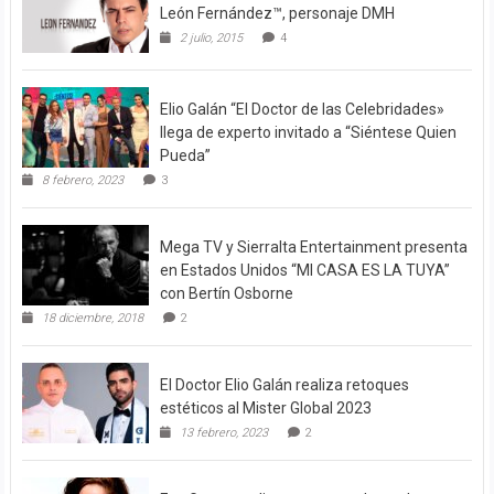
León Fernández™, personaje DMH
2 julio, 2015
4
Elio Galán “El Doctor de las Celebridades»
llega de experto invitado a “Siéntese Quien
Pueda”
8 febrero, 2023
3
Mega TV y Sierralta Entertainment presenta
en Estados Unidos “MI CASA ES LA TUYA”
con Bertín Osborne
18 diciembre, 2018
2
El Doctor Elio Galán realiza retoques
estéticos al Mister Global 2023
13 febrero, 2023
2