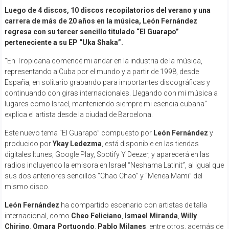
Luego de 4 discos, 10 discos recopilatorios del verano y una
carrera de más de 20 años en la música, León Fernández
regresa con su tercer sencillo titulado “El Guarapo”
perteneciente a su EP “Uka Shaka”.
“En Tropicana comencé mi andar en la industria de la música,
representando a Cuba por el mundo y a partir de 1998, desde
España, en solitario grabando para importantes discográficas y
continuando con giras internacionales. Llegando con mi música a
lugares como Israel, manteniendo siempre mi esencia cubana”
explica el artista desde la ciudad de Barcelona.
Este nuevo tema “El Guarapo” compuesto por
León Fernández
y
producido por
Ykay Ledezma
, está disponible en las tiendas
digitales Itunes, Google Play, Spotify Y Deezer, y aparecerá en las
radios incluyendo la emisora en Israel “Neshama Latinit”, al igual que
sus dos anteriores sencillos “Chao Chao” y “Menea Mami” del
mismo disco.
León Fernández
ha compartido escenario con artistas de talla
internacional, como
Cheo Feliciano
,
Ismael Miranda
,
Willy
Chirino
,
Omara Portuondo
,
Pablo Milanes
, entre otros, además de