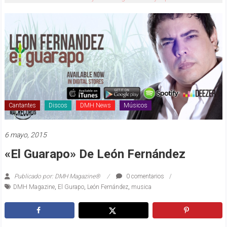
Cantantes
Discos
DMH News
Músicos
6 mayo, 2015
«El Guarapo» De León Fernández
Publicado por: DMH Magazine®
0 comentarios
DMH Magazine
,
El Gurapo
,
León Fernández
,
musica