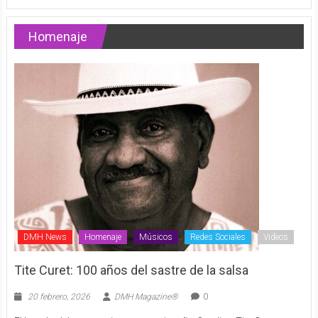
Homenaje
DMH News
Homenaje
Músicos
Redes Sociales
Videos
Tite Curet: 100 años del sastre de la salsa
20 febrero, 2026
DMH Magazine®
0