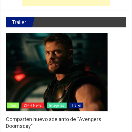
Tráiler
Cine
DMH News
Imágenes
Tráiler
Comparten nuevo adelanto de “Avengers:
Doomsday”