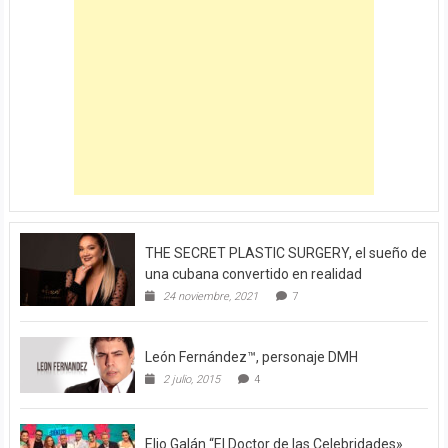
THE SECRET PLASTIC SURGERY, el sueño de
una cubana convertido en realidad
24 noviembre, 2021
7
León Fernández™, personaje DMH
2 julio, 2015
4
Elio Galán “El Doctor de las Celebridades»