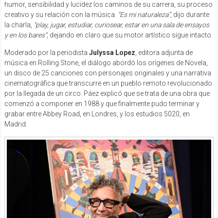
humor, sensibilidad y lucidez los caminos de su carrera, su proceso
creativo y su relación con la música.
“Es mi naturaleza”
, dijo durante
la charla,
“play, jugar, estudiar, curiosear, estar en una sala de ensayos
y en los bares”
, dejando en claro que su motor artístico sigue intacto.
Moderado por la periodista
Julyssa Lopez
, editora adjunta de
música en Rolling Stone, el diálogo abordó los orígenes de Novela,
un disco de 25 canciones con personajes originales y una narrativa
cinematográfica que transcurre en un pueblo remoto revolucionado
por la llegada de un circo. Páez explicó que se trata de una obra que
comenzó a componer en 1988 y que finalmente pudo terminar y
grabar entre Abbey Road, en Londres, y los estudios 5020, en
Madrid.