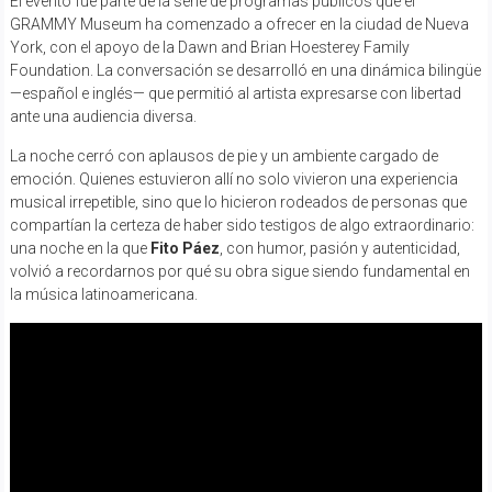
El evento fue parte de la serie de programas públicos que el
GRAMMY Museum ha comenzado a ofrecer en la ciudad de Nueva
York, con el apoyo de la Dawn and Brian Hoesterey Family
Foundation. La conversación se desarrolló en una dinámica bilingüe
—español e inglés— que permitió al artista expresarse con libertad
ante una audiencia diversa.
La noche cerró con aplausos de pie y un ambiente cargado de
emoción. Quienes estuvieron allí no solo vivieron una experiencia
musical irrepetible, sino que lo hicieron rodeados de personas que
compartían la certeza de haber sido testigos de algo extraordinario:
una noche en la que
Fito Páez
, con humor, pasión y autenticidad,
volvió a recordarnos por qué su obra sigue siendo fundamental en
la música latinoamericana.