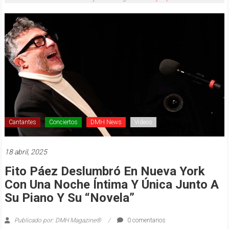
Cantantes
Conciertos
DMH News
Videos
18 abril, 2025
Fito Páez Deslumbró En Nueva York
Con Una Noche Íntima Y Única Junto A
Su Piano Y Su “Novela”
Publicado por: DMH Magazine®
0 comentarios