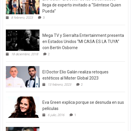
llega de experto invitado a “Siéntese Quien
Pueda”
8 febrero, 2023
3
Mega TV y Sierralta Entertainment presenta
en Estados Unidos “MI CASA ES LA TUYA”
con Bertín Osborne
18 diciembre, 2018
2
El Doctor Elio Galán realiza retoques
estéticos al Mister Global 2023
13 febrero, 2023
2
Eva Green explica porque se desnuda en sus
películas
6 julio, 2016
1