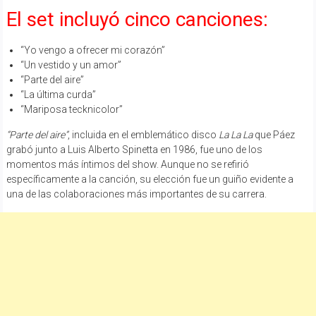
El set incluyó cinco canciones:
“Yo vengo a ofrecer mi corazón”
“Un vestido y un amor”
“Parte del aire”
“La última curda”
“Mariposa tecknicolor”
“Parte del aire”
, incluida en el emblemático disco
La La La
que Páez
grabó junto a Luis Alberto Spinetta en 1986, fue uno de los
momentos más íntimos del show. Aunque no se refirió
específicamente a la canción, su elección fue un guiño evidente a
una de las colaboraciones más importantes de su carrera.