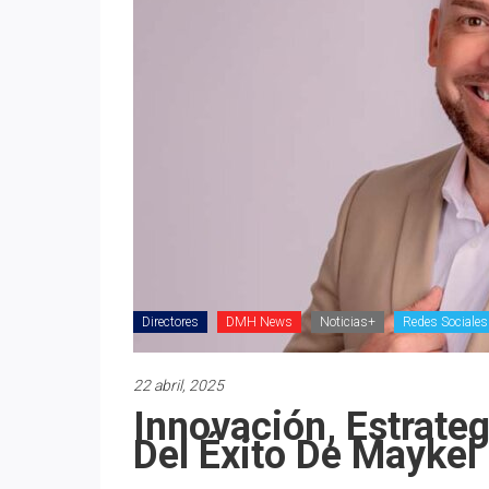
Directores
DMH News
Noticias+
Redes Sociales
22 abril, 2025
Innovación, Estrateg
Del Éxito De Maykel