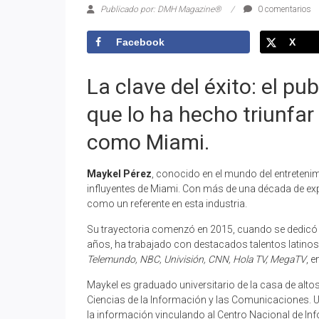
Publicado por: DMH Magazine®
0 comentarios
Facebook
X
La clave del éxito: el pu
que lo ha hecho triunfa
como Miami.
Maykel Pérez
, conocido en el mundo del entreten
influyentes de Miami. Con más de una década de exp
como un referente en esta industria.
Su trayectoria comenzó en 2015, cuando se dedicó al
años, ha trabajado con destacados talentos latinos
Telemundo, NBC, Univisión, CNN, Hola TV, MegaTV
, e
Maykel es graduado universitario de la casa de alto
Ciencias de la Información y las Comunicaciones. Un
la información vinculando al Centro Nacional de In