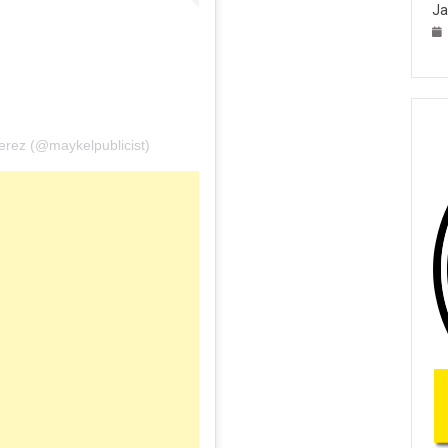
Ja
erez (@maykelpublicist)