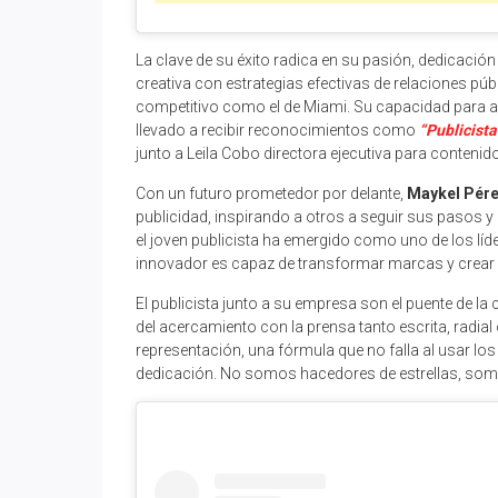
La clave de su éxito radica en su pasión, dedicación
creativa con estrategias efectivas de relaciones pú
competitivo como el de Miami. Su capacidad para a
llevado a recibir reconocimientos como
“Publicista
junto a Leila Cobo directora ejecutiva para contenid
Con un futuro prometedor por delante,
Maykel Pér
publicidad, inspirando a otros a seguir sus pasos y 
el joven publicista ha emergido como uno de los líd
innovador es capaz de transformar marcas y crea
El publicista junto a su empresa son el puente de la 
del acercamiento con la prensa tanto escrita, radia
representación, una fórmula que no falla al usar los
dedicación. No somos hacedores de estrellas, somo