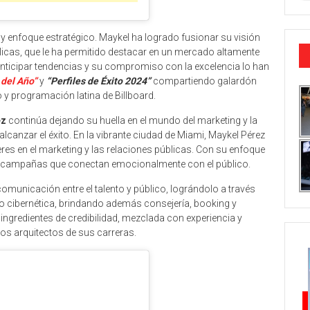
 y enfoque estratégico. Maykel ha logrado fusionar su visión
blicas, que le ha permitido destacar en un mercado altamente
nticipar tendencias y su compromiso con la excelencia lo han
 del Año”
y
“Perfiles de Éxito 2024”
compartiendo galardón
o y programación latina de Billboard.
ez
continúa dejando su huella en el mundo del marketing y la
alcanzar el éxito. En la vibrante ciudad de Miami, Maykel Pérez
eres en el marketing y las relaciones públicas. Con su enfoque
r campañas que conectan emocionalmente con el público.
comunicación entre el talento y público, lográndolo a través
l o cibernética, brindando además consejería, booking y
 ingredientes de credibilidad, mezclada con experiencia y
s arquitectos de sus carreras.