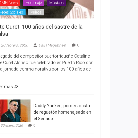
DMH News
Homenaje
Músicos
Redes Sociales
Videos
te Curet: 100 años del sastre de la
alsa
20 febrero, 2026
DMH Magazine®
0
 legado del compositor puertorriqueño Catalino
te Curet Alonso fue celebrado en Puerto Rico con
a jornada conmemorativa por los 100 años de
er más
Daddy Yankee, primer artista
de reguetón homenajeado en
el Senado
30 enero, 2026
0