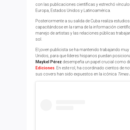
con las publicaciones científicas y estrechó víncu
Europa, Estados Unidos y Latinoamérica.
Posteriormente a su salida de Cuba realiza estudios
capacitándose en la rama de la información científi
manejo de artistas y las relaciones públicas trabaj
sol.
El joven publicista se ha mantenido trabajando muy
Unidos, para que líderes hispanos puedan posiciona
Maykel Pérez
desempeña un papel crucial como dire
Ediciones
. En este rol, ha coordinado cientos de n
sus covers han sido expuestos en la icónica
Times 