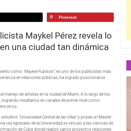
Pinterest
blicista Maykel Pérez revela lo
r en una ciudad tan dinámica
imiento como
“Maykel Publicist”
, es uno de los publicistas más
eriencia en relaciones públicas, ha logrado posicionarse
 manejo de artistas en la ciudad de Miami. A lo largo de los
, logrando resaltarlos en canales de primer nivel como
ntre otros.
s estudios
“Universidad Central de las Villas”
y posee un Master
a vez egresado de la Universidad se vinculó a las ciencias de
formación de Cuba donde realizó varios proyectos relaciones