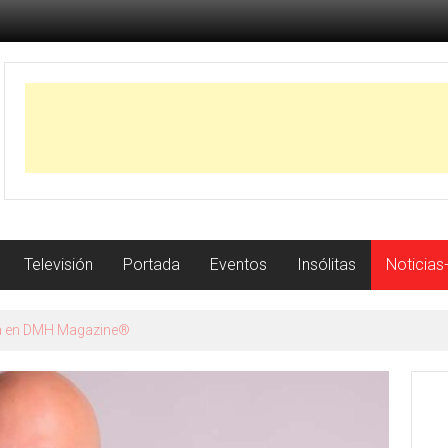
Televisión
Portada
Eventos
Insólitas
Noticias
istoria con récord de jonrones a los 23 años