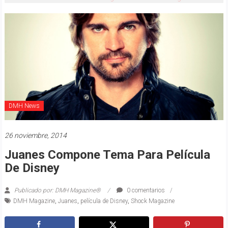
DMH News
26 noviembre, 2014
Juanes Compone Tema Para Película
De Disney
Publicado por: DMH Magazine®
0 comentarios
DMH Magazine
,
Juanes
,
película de Disney
,
Shock Magazine