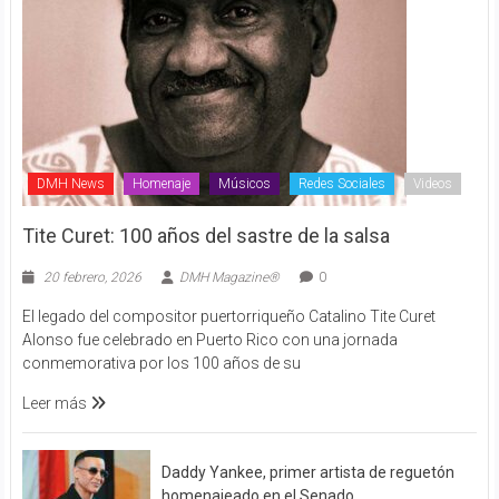
DMH News
Homenaje
Músicos
Redes Sociales
Videos
Tite Curet: 100 años del sastre de la salsa
20 febrero, 2026
DMH Magazine®
0
El legado del compositor puertorriqueño Catalino Tite Curet
Alonso fue celebrado en Puerto Rico con una jornada
conmemorativa por los 100 años de su
Leer más
Daddy Yankee, primer artista de reguetón
homenajeado en el Senado