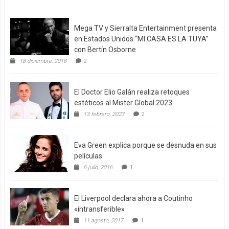
Mega TV y Sierralta Entertainment presenta
en Estados Unidos “MI CASA ES LA TUYA”
con Bertín Osborne
18 diciembre, 2018
2
El Doctor Elio Galán realiza retoques
estéticos al Mister Global 2023
13 febrero, 2023
2
Eva Green explica porque se desnuda en sus
películas
6 julio, 2016
1
El Liverpool declara ahora a Coutinho
«intransferible»
11 agosto, 2017
1