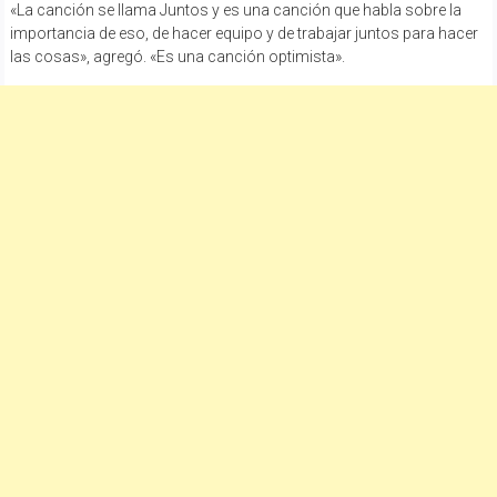
«La canción se llama Juntos y es una canción que habla sobre la
importancia de eso, de hacer equipo y de trabajar juntos para hacer
las cosas», agregó. «Es una canción optimista».