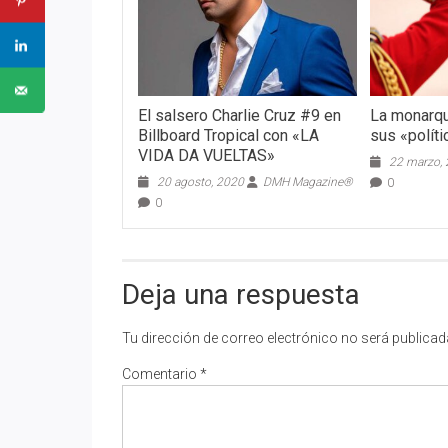
El salsero Charlie Cruz #9 en
La monarquí
Billboard Tropical con «LA
sus «polít
VIDA DA VUELTAS»
22 marzo,
20 agosto, 2020
DMH Magazine®
0
0
Deja una respuesta
Tu dirección de correo electrónico no será publicad
Comentario
*