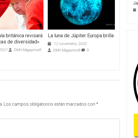
Ja
a británica revisará
La luna de Júpiter Europa brilla
icas de diversidad»
12 noviembre, 2020
 2021
DMH Magazine®
DMH Magazine®
0
a.
Los campos obligatorios están marcados con
*