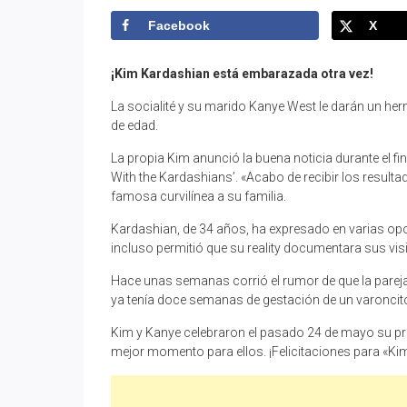
Facebook
X
¡Kim Kardashian está embarazada otra vez!
La socialité y su marido Kanye West le darán un her
de edad.
La propia Kim anunció la buena noticia durante el fi
With the Kardashians’. «Acabo de recibir los resulta
famosa curvilínea a su familia.
Kardashian, de 34 años, ha expresado en varias op
incluso permitió que su reality documentara sus visi
Hace unas semanas corrió el rumor de que la pareja
ya tenía doce semanas de gestación de un varoncit
Kim y Kanye celebraron el pasado 24 de mayo su prim
mejor momento para ellos. ¡Felicitaciones para «Ki