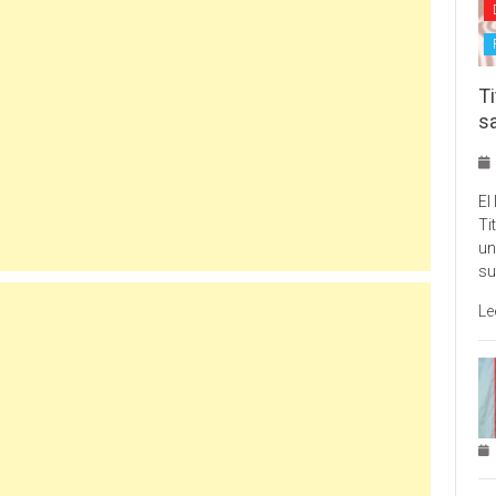
Ti
s
El
Ti
un
su
Le