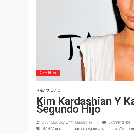
DMH News
4 junio, 2015
Kim Kardashian Y K
Segundo Hijo
Publicado por: DMH Magazine®
0 comentarios
DMH Magazine
,
esperan su segundo hijo
,
Kanye West
,
Ki