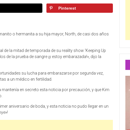
Pinterest
manito o hermanita a su hija mayor, North, de casi dos años
nal de la mitad de temporada de su reality show ‘Keeping Up
dos de la prueba de sangre ¡y estoy embarazada!», dijo la
ortunidades su lucha para embarazarse por segunda vez,
tas a un médico en fertilidad.
 mantenía en secreto esta noticia por precaución, y que Kim
o.
er aniversario de boda, y esta noticia no pudo llegar en un
mye»!