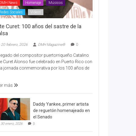
DMH News
Homenaje
Músicos
Redes Sociales
Videos
te Curet: 100 años del sastre de la
alsa
20 febrero, 2026
DMH Magazine®
0
 legado del compositor puertorriqueño Catalino
te Curet Alonso fue celebrado en Puerto Rico con
a jornada conmemorativa por los 100 años de
er más
Daddy Yankee, primer artista
de reguetón homenajeado en
el Senado
30 enero, 2026
0