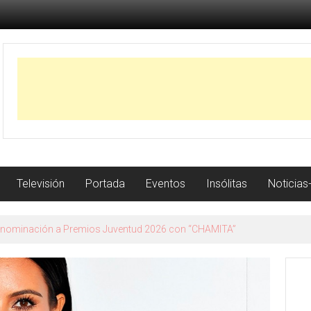
Televisión
Portada
Eventos
Insólitas
Noticias
 Granada su nuevo trabajo con la gira Me voy a permitir