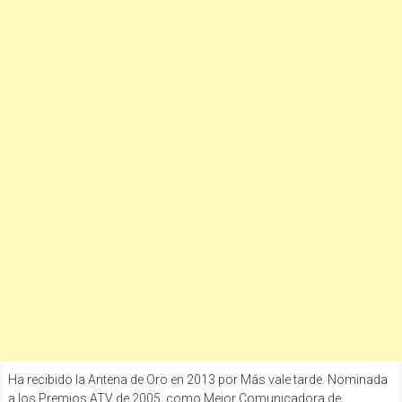
Ha recibido la Antena de Oro en 2013 por Más vale tarde. Nominada
a los Premios ATV de 2005, como Mejor Comunicadora de