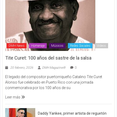
DMH News
Homenaje
Músicos
Redes Sociales
Videos
Tite Curet: 100 años del sastre de la salsa
20 febrero, 2026
DMH Magazine®
0
El legado del compositor puertorriqueño Catalino Tite Curet
Alonso fue celebrado en Puerto Rico con una jornada
conmemorativa por los 100 años de su
Leer más
Daddy Yankee, primer artista de reguetón