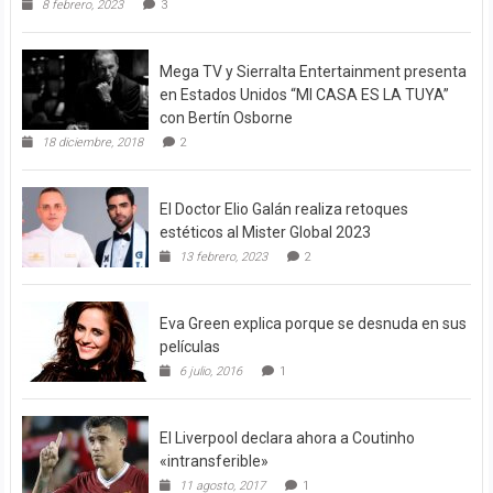
8 febrero, 2023
3
Mega TV y Sierralta Entertainment presenta
en Estados Unidos “MI CASA ES LA TUYA”
con Bertín Osborne
18 diciembre, 2018
2
El Doctor Elio Galán realiza retoques
estéticos al Mister Global 2023
13 febrero, 2023
2
Eva Green explica porque se desnuda en sus
películas
6 julio, 2016
1
El Liverpool declara ahora a Coutinho
«intransferible»
11 agosto, 2017
1