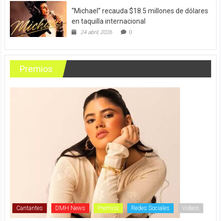
“Michael” recauda $18.5 millones de dólares
en taquilla internacional
24 abril, 2026
0
Premios
Cantantes
DMH News
Premios
Redes Sociales
Videos