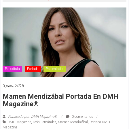
Periodista
Portada
Presentador
3 julio, 2018
Mamen Mendizábal Portada En DMH
Magazine®
Publicado por: DMH Magazine®
0 comentarios
DMH Magazine
,
León Fernández
,
Mamen Mendizábal
,
Portada DMH
Magazine