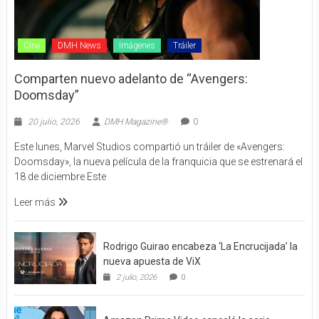
Cine
DMH News
Imágenes
Tráiler
Comparten nuevo adelanto de “Avengers:
Doomsday”
20 julio, 2026
DMH Magazine®
0
Este lunes, Marvel Studios compartió un tráiler de «Avengers:
Doomsday», la nueva película de la franquicia que se estrenará el
18 de diciembre Este
Leer más
Rodrigo Guirao encabeza ‘La Encrucijada’ la
nueva apuesta de ViX
2 julio, 2026
0