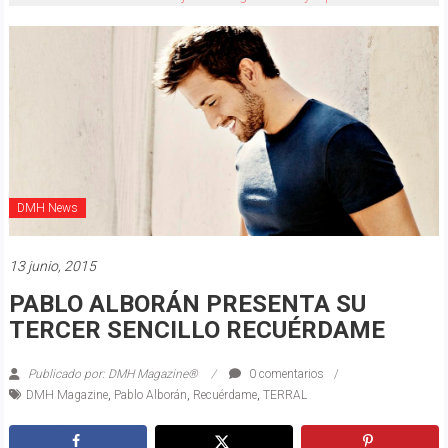
DMH News
13 junio, 2015
PABLO ALBORÁN PRESENTA SU
TERCER SENCILLO RECUÉRDAME
Publicado por: DMH Magazine®
0 comentarios
DMH Magazine
,
Pablo Alborán
,
Recuérdame
,
TERRAL