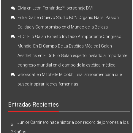
Elvia
en
León Fernández™, personaje DMH
Erika Diaz
en
Cuervo Studio BCN Organic Nails: Pasión,
Calidad y Compromiso en el Mundo de la Belleza
El Dr. Elio Galán Experto Invitado A Importante Congreso
Mundial En El Campo De La Estética Médica | Galan
Aesthetics
en
El Dr. Elio Galán experto invitado a importante
congreso mundial en el campo de la estética médica
whoiscall
en
Mitchelle M Cobb, una latinoamericana que
busca inspirar líderes femeninas
Entradas Recientes
Junior Caminero hace historia con récord de jonrones a los
23 años