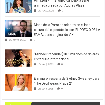
Amazon Prime Video canceló la serie
animada creada por Aubrey Plaza
22 junio, 2026
0
Mane de la Parra se adentra en el lado
oscuro del espectáculo con ‘EL PRECIO DE LA
FAMA’, serie original de ViX
28 mayo, 2026
0
“Michael” recauda $18.5 millones de dólares
en taquilla internacional
24 abril, 2026
0
Eliminaron escena de Sydney Sweeney para
“The Devil Wears Prada 2”
23 abril, 2026
0