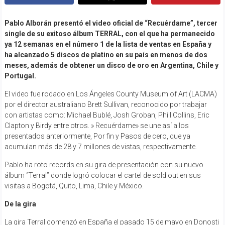
Pablo Alborán presentó el video oficial de “Recuérdame”, tercer
single de su exitoso álbum TERRAL, con el que ha permanecido
ya 12 semanas en el número 1 de la lista de ventas en España y
ha alcanzado 5 discos de platino en su país en menos de dos
meses, además de obtener un disco de oro en Argentina, Chile y
Portugal.
El video fue rodado en Los Ángeles County Museum of Art (LACMA)
por el director australiano Brett Sullivan, reconocido por trabajar
con artistas como: Michael Bublé, Josh Groban, Phill Collins, Eric
Clapton y Birdy entre otros. » Recuérdame» se une así a los
presentados anteriormente, Por fin y Pasos de cero, que ya
acumulan más de 28 y 7 millones de vistas, respectivamente.
Pablo ha roto records en su gira de presentación con su nuevo
álbum “Terral” donde logró colocar el cartel de sold out en sus
visitas a Bogotá, Quito, Lima, Chile y México.
De la gira
La gira Terral comenzó en España el pasado 15 de mayo en Donosti