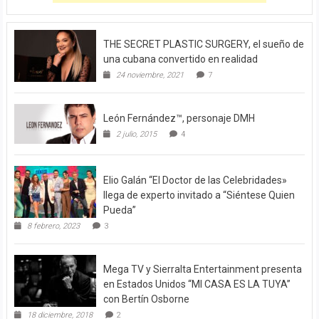
THE SECRET PLASTIC SURGERY, el sueño de
una cubana convertido en realidad
24 noviembre, 2021
7
León Fernández™, personaje DMH
2 julio, 2015
4
Elio Galán “El Doctor de las Celebridades»
llega de experto invitado a “Siéntese Quien
Pueda”
8 febrero, 2023
3
Mega TV y Sierralta Entertainment presenta
en Estados Unidos “MI CASA ES LA TUYA”
con Bertín Osborne
18 diciembre, 2018
2