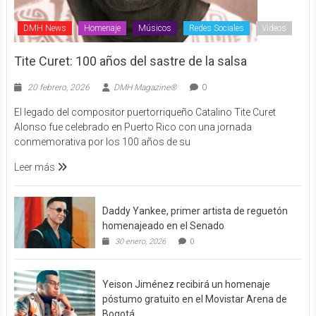
DMH News
Homenaje
Músicos
Redes Sociales
Videos
Tite Curet: 100 años del sastre de la salsa
20 febrero, 2026
DMH Magazine®
0
El legado del compositor puertorriqueño Catalino Tite Curet
Alonso fue celebrado en Puerto Rico con una jornada
conmemorativa por los 100 años de su
Leer más
Daddy Yankee, primer artista de reguetón
homenajeado en el Senado
30 enero, 2026
0
Yeison Jiménez recibirá un homenaje
póstumo gratuito en el Movistar Arena de
Bogotá