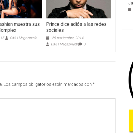
Ja
ashian muestra sus
Prince dice adiós a las redes
 Complex
sociales
015
DMH Magazine®
28 noviembre, 2014
DMH Magazine®
0
a.
Los campos obligatorios están marcados con
*