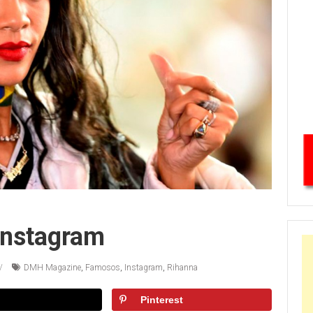
Instagram
DMH Magazine
,
Famosos
,
Instagram
,
Rihanna
Pinterest