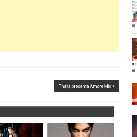
in
Thalia presenta Amore Mío