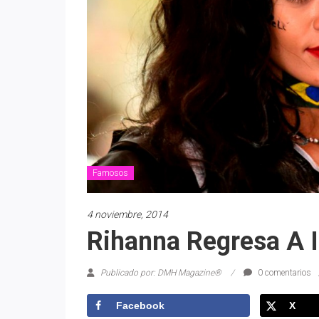
Famosos
4 noviembre, 2014
Rihanna Regresa A 
Publicado por: DMH Magazine®
0 comentarios
Facebook
X