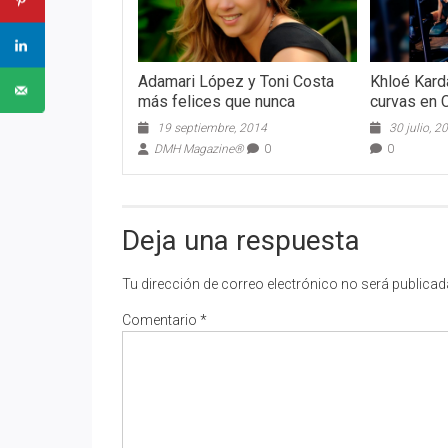
Adamari López y Toni Costa
Khloé Kard
más felices que nunca
curvas en
19 septiembre, 2014
30 julio, 2
DMH Magazine®
0
0
Deja una respuesta
Tu dirección de correo electrónico no será publicad
Comentario
*