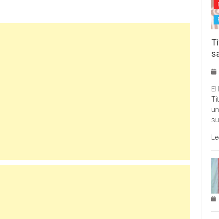
Ti
s
El
Ti
un
su
Le