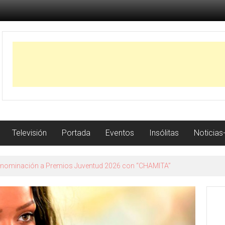
Televisión
Portada
Eventos
Insólitas
Noticias
 Granada su nuevo trabajo con la gira Me voy a permitir