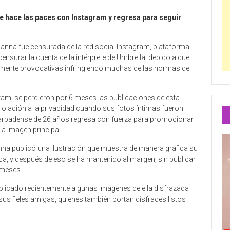
e hace las paces con Instagram y regresa para seguir
anna fue censurada de la red social Instagram, plataforma
ensurar la cuenta de la intérprete de Umbrella, debido a que
mente provocativas infringiendo muchas de las normas de
am, se perdieron por 6 meses las publicaciones de esta
violación a la privacidad cuando sus fotos íntimas fueron
barbadense de 26 años regresa con fuerza para promocionar
 la imagen principal.
nna publicó una ilustración que muestra de manera gráfica su
ca, y después de eso se ha mantenido al margen, sin publicar
 meses.
licado recientemente algunas imágenes de ella disfrazada
sus fieles amigas, quienes también portan disfraces listos