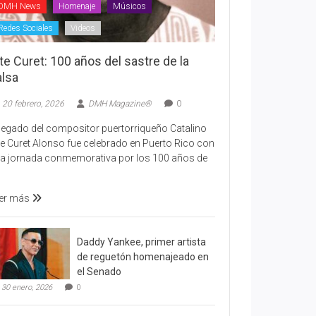
DMH News
Homenaje
Músicos
Redes Sociales
Videos
te Curet: 100 años del sastre de la
alsa
20 febrero, 2026
DMH Magazine®
0
 legado del compositor puertorriqueño Catalino
te Curet Alonso fue celebrado en Puerto Rico con
a jornada conmemorativa por los 100 años de
er más
Daddy Yankee, primer artista
de reguetón homenajeado en
el Senado
30 enero, 2026
0