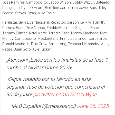
José Ramírez; Campocorto: Jacob Wilson, Bobby Witt Jr.; Bateador
Designado: Ryan O’Hearn, Ben Rice; Jardineros: Javier Báez, Riley
Greene, Steven Kwan, Mike Trout
Finalistas de la Liga Nacional: Receptor: Carson Kelly, Will Smith;
Primera Base: Pete Alonso, Freddie Freeman; Segunda Base:
Tommy Edman, Ketel Marte; Tercera Base: Manny Machado, Max
Muncy; Campocorto: Mookie Betts, Francisco Lindor; Jardineros:
Ronald Acuña Jr., Pete Crow-Armstrong, Teóscar Hernández, Andy
Pagés, Juan Soto, Kyle Tucker.
¡Atención! ¡Estos son los finalistas de la fase 1
rumbo al All Star Game 2025!
️ ¡Sigue votando por tu favorito en esta
segunda fase de votación que comenzará el
30 de junio!
pic.twitter.com/U2UozLWjne
— MLB Español (@mlbespanol)
June 26, 2025