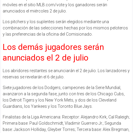
móviles en el sitio MLB.com/vote y los ganadores serán
anunciados el miércoles 2 de julio.
Los pitchers y los suplentes serán elegidos mediante una
combinación de las selecciones hechas por los mismos peloteros
y las preferencias de la oficina del Comisionado.
Los demás jugadores serán
anunciados el 2 de julio
Los abridores restantes se anunciarán el 2 de julio. Los lanzadores y
reservas se revelarán el 6 de julio.
Siete jugadores de los Dodgers, campeones de la Serie Mundial,
avanzaron a la segunda fase, junto con tres de los Chicago Cubs,
los Detroit Tigers y los New York Mets, y dos de los Cleveland
Guardians, los Yankees y los Toronto Blue Jays.
Finalistas de la Liga Americana: Receptor: Alejandro Kirk, Cal Raleigh;
Primera base: Paul Goldschmidt, Vladimir Guerrero Jr.; Segunda
base: Jackson Holliday, Gleyber Torres; Tercera base: Alex Bregman,