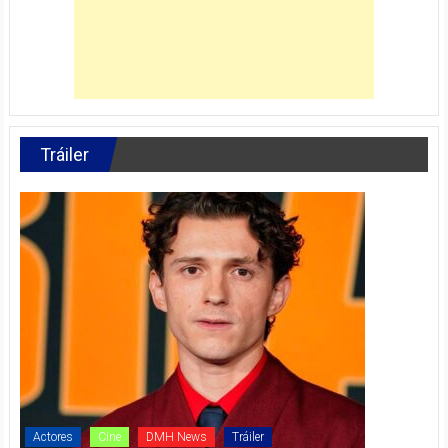
Tráiler
Actores
Cine
DMH News
Tráiler