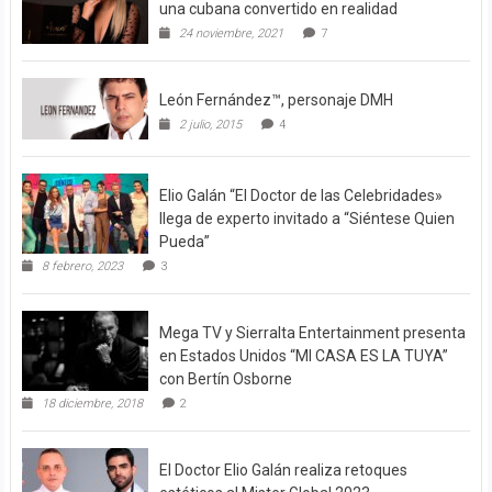
una cubana convertido en realidad
24 noviembre, 2021
7
León Fernández™, personaje DMH
2 julio, 2015
4
Elio Galán “El Doctor de las Celebridades»
llega de experto invitado a “Siéntese Quien
Pueda”
8 febrero, 2023
3
Mega TV y Sierralta Entertainment presenta
en Estados Unidos “MI CASA ES LA TUYA”
con Bertín Osborne
18 diciembre, 2018
2
El Doctor Elio Galán realiza retoques