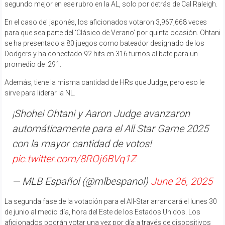
segundo mejor en ese rubro en la AL, solo por detrás de Cal Raleigh.
En el caso del japonés, los aficionados votaron 3,967,668 veces
para que sea parte del ‘Clásico de Verano’ por quinta ocasión. Ohtani
se ha presentado a 80 juegos como bateador designado de los
Dodgers y ha conectado 92 hits en 316 turnos al bate para un
promedio de .291.
Además, tiene la misma cantidad de HRs que Judge, pero eso le
sirve para liderar la NL.
¡Shohei Ohtani y Aaron Judge avanzaron
automáticamente para el All Star Game 2025
con la mayor cantidad de votos!
pic.twitter.com/8ROj6BVq1Z
— MLB Español (@mlbespanol)
June 26, 2025
La segunda fase de la votación para el All-Star arrancará el lunes 30
de junio al medio día, hora del Este de los Estados Unidos. Los
aficionados podrán votar una vez por día a través de dispositivos