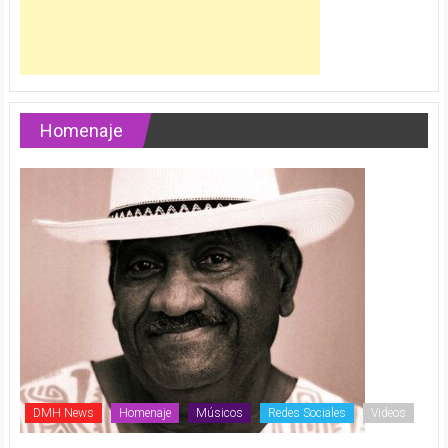
Homenaje
DMH News
Homenaje
Músicos
Redes Sociales
Videos