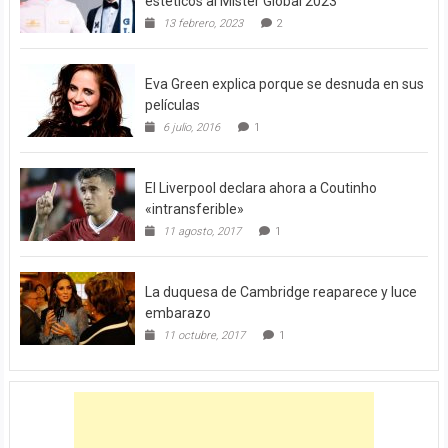
estéticos al Mister Global 2023
13 febrero, 2023
2
Eva Green explica porque se desnuda en sus
películas
6 julio, 2016
1
El Liverpool declara ahora a Coutinho
«intransferible»
11 agosto, 2017
1
La duquesa de Cambridge reaparece y luce
embarazo
11 octubre, 2017
1