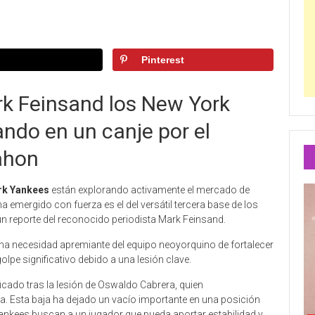
Pinterest
rk Feinsand los New York
ando en un canje por el
ahon
rk Yankees
están explorando activamente el mercado de
emergido con fuerza es el del versátil tercera base de los
 un reporte del reconocido periodista Mark Feinsand.
a una necesidad apremiante del equipo neoyorquino de fortalecer
olpe significativo debido a una lesión clave.
ficado tras la lesión de Oswaldo Cabrera, quien
a. Esta baja ha dejado un vacío importante en una posición
 Yankees buscan a un jugador que pueda aportar estabilidad y