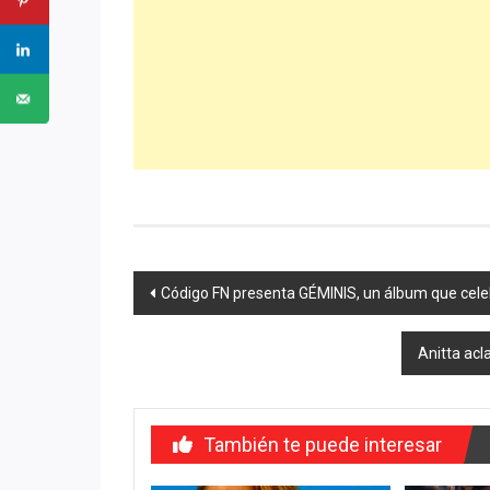
Navegación
Código FN presenta GÉMINIS, un álbum que celeb
de
Anitta acl
entradas
También te puede interesar