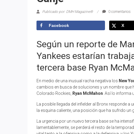
Publicado por: DMH Magazine®
0 comentarios
Facebook
X
Según un reporte de Ma
Yankees estarían trabaj
tercera base Ryan McM
En medio de una inusual racha negativa los
New Yo
cambios en busca de soluciones y un nombre que ha 
Colorado Rockies,
Ryan McMahon
. Así lo informa
La posible llegada del infielder al Bronx responde 
la esquina caliente, una posición que ha sufrido un g
La urgencia por un nuevo tercera base se ha intensi
lamentablemente, se perderá el resto de la temporad
vital tanto a la ofensiva como a la defensiva, y los