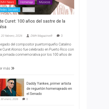
DMH News
Homenaje
Músicos
Redes Sociales
Videos
te Curet: 100 años del sastre de la
alsa
20 febrero, 2026
DMH Magazine®
0
 legado del compositor puertorriqueño Catalino
te Curet Alonso fue celebrado en Puerto Rico con
a jornada conmemorativa por los 100 años de
er más
Daddy Yankee, primer artista
de reguetón homenajeado en
el Senado
30 enero, 2026
0