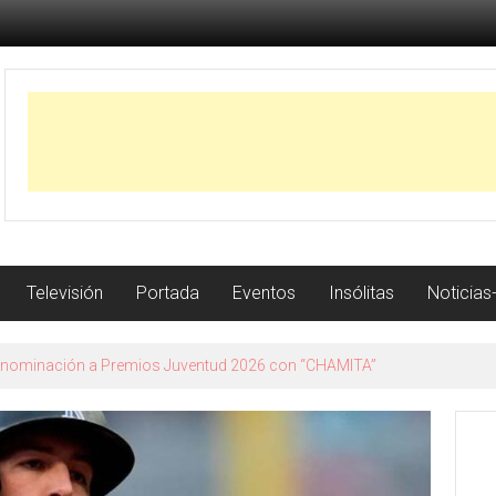
Televisión
Portada
Eventos
Insólitas
Noticias
 Granada su nuevo trabajo con la gira Me voy a permitir