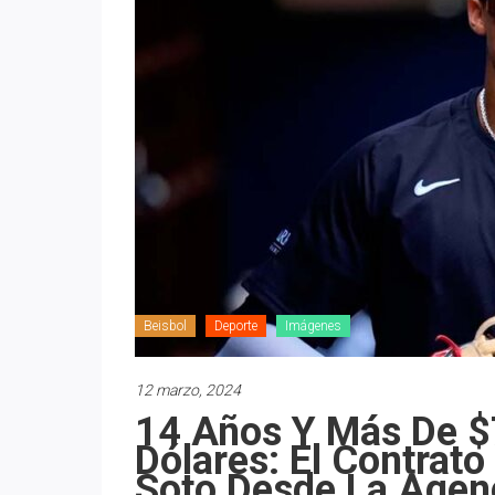
Beisbol
Deporte
Imágenes
12 marzo, 2024
14 Años Y Más De $
Dólares: El Contrat
Soto Desde La Agenc