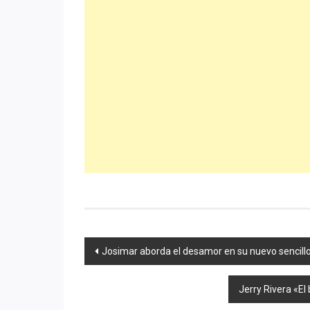
Navegación
Josimar aborda el desamor en su nuevo sencil
de
Jerry Rivera «El
entradas