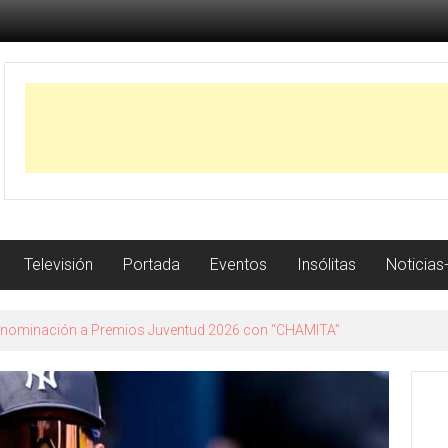
Televisión
Portada
Eventos
Insólitas
Noticias
 Granada su nuevo trabajo con la gira Me voy a permitir