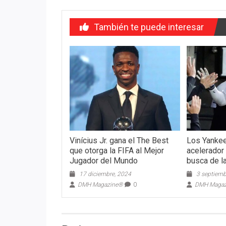
También te puede interesar
Vinícius Jr. gana el The Best
Los Yankee
que otorga la FIFA al Mejor
acelerador 
Jugador del Mundo
busca de l
17 diciembre, 2024
3 septiemb
DMH Magazine®
0
DMH Maga