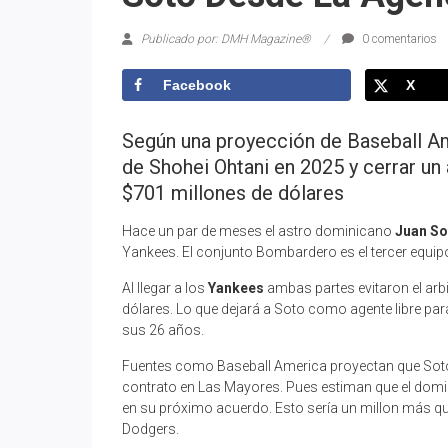
Publicado por: DMH Magazine®
0 comentarios
Facebook
X
Según una proyección de Baseball Am
de Shohei Ohtani en 2025 y cerrar u
$701 millones de dólares
Hace un par de meses el astro dominicano
Juan So
Yankees. El conjunto Bombardero es el tercer equipo
Al llegar a los
Yankees
ambas partes evitaron el arb
dólares. Lo que dejará a Soto como agente libre par
sus 26 años.
Fuentes como Baseball America proyectan que Sot
contrato en Las Mayores. Pues estiman que el domin
en su próximo acuerdo. Esto sería un millon más que
Dodgers.