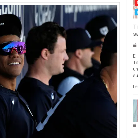
Ti
s
El
Ti
un
su
Le