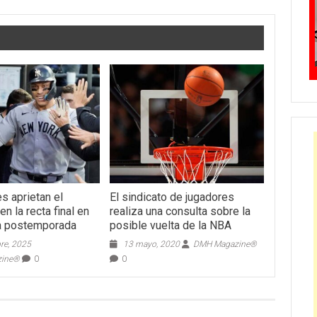
s aprietan el
El sindicato de jugadores
en la recta final en
realiza una consulta sobre la
a postemporada
posible vuelta de la NBA
re, 2025
13 mayo, 2020
DMH Magazine®
zine®
0
0