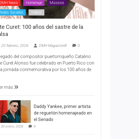
DMH News
Homenaje
Músicos
Redes Sociales
Videos
te Curet: 100 años del sastre de la
alsa
20 febrero, 2026
DMH Magazine®
0
 legado del compositor puertorriqueño Catalino
te Curet Alonso fue celebrado en Puerto Rico con
a jornada conmemorativa por los 100 años de
er más
Daddy Yankee, primer artista
de reguetón homenajeado en
el Senado
30 enero, 2026
0