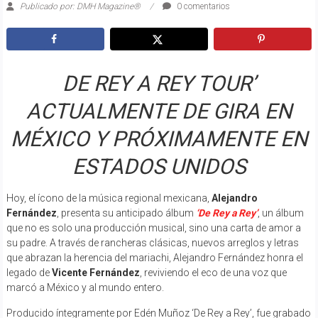
Publicado por: DMH Magazine®
0 comentarios
DE REY A REY TOUR’
ACTUALMENTE DE GIRA EN
MÉXICO Y PRÓXIMAMENTE EN
ESTADOS UNIDOS
Hoy, el ícono de la música regional mexicana,
Alejandro
Fernández
, presenta su anticipado álbum
‘De Rey a Rey’
, un álbum
que no es solo una producción musical, sino una carta de amor a
su padre. A través de rancheras clásicas, nuevos arreglos y letras
que abrazan la herencia del mariachi, Alejandro Fernández honra el
legado de
Vicente Fernández
, reviviendo el eco de una voz que
marcó a México y al mundo entero.
Producido íntegramente por Edén Muñoz ‘De Rey a Rey’, fue grabado