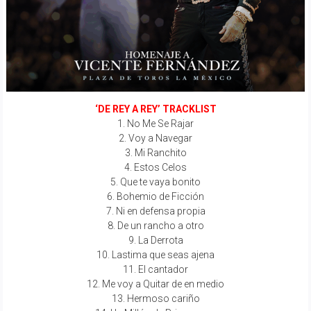
‘DE REY A REY’ TRACKLIST
1. No Me Se Rajar
2. Voy a Navegar
3. Mi Ranchito
4. Estos Celos
5. Que te vaya bonito
6. Bohemio de Ficción
7. Ni en defensa propia
8. De un rancho a otro
9. La Derrota
10. Lastima que seas ajena
11. El cantador
12. Me voy a Quitar de en medio
13. Hermoso cariño