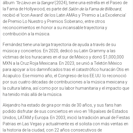
álbum
‘Te Llevo en la Sangre’
(2024), tiene una estrella en el Paseo de
la Fama de Hollywood, es parte del
Salón de la Fama de Billboard
,
recibió el ‘Icon Award’ de los Latin AMAs y ‘Premio a La Excelencia’
de Premio Lo Nuestro y Premios Soberano, entre otros
reconocimientos en honor a su incansable trayectoria y
contribución a la música.
Fernández tiene una larga trayectoria de ayuda a través de su
música y conciertos. En 2020, dedicó su Latin Grammy a las
víctimas de los huracanes en el sur de México y donó $1,000,000
MXN a la Cruz Roja Mexicana. En 2023, se unió a Teletón México
para apoyar a los damnificados tras el catastrófico huracán Otis en
Acapulco. Ese mismo año, el Congreso de los EE.UU. lo reconoció
por sus cuatro décadas de contribuciones a la música mexicana y
la cultura latina, así como por su labor humanitaria y el impacto que
ha tenido más allá de la música.
Alejandro ha estado de gira por más de 30 años, y sus fans han
podido disfrutar de sus conciertos en vivo en 18 países de Estados
Unidos, LATAM y Europa. En 2003, inició la tradición anual de Fiestas
Patrias en Las Vegas y actualmente es el solista con más ventas en
la historia de la ciudad, con 22 años consecutivos de