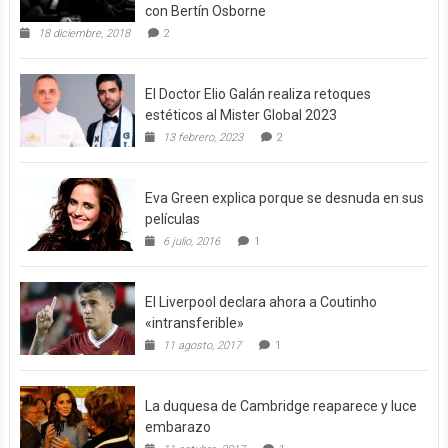
con Bertín Osborne
18 diciembre, 2018
2
El Doctor Elio Galán realiza retoques
estéticos al Mister Global 2023
13 febrero, 2023
2
Eva Green explica porque se desnuda en sus
películas
6 julio, 2016
1
El Liverpool declara ahora a Coutinho
«intransferible»
11 agosto, 2017
1
La duquesa de Cambridge reaparece y luce
embarazo