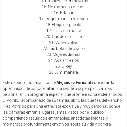
14. Un Millón de Primaveras
15. No me hagas menos
16. El tahur
17. De que manera te olvido
18. El hijo del pueblo
19. La ley del monte
20. Que de raro tiene
21. Volver volver
22. Las botas de charro
23. Mujeres divinas
24. Aca entre nos
25. El Rey
26. A mi manera
Este sábado, los fanáticos de
Alejandro Fernández
tendrán la
oportunidad de conocer al artista desde una perspectiva más
personal en un programa especial que promete sorprender a todos.
El Potrillo, acompañado de su familia, abrió las puertas del Rancho
Tres Potrillos para una entrevista exclusiva y muy personal, donde
las cámaras entran a lugares jamás vistos por el público,
compartiendo recuerdos entrañables, anécdotas inéditas y
momentos profundamente emotivos sobre su vida y carrera.