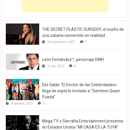
THE SECRET PLASTIC SURGERY, el sueño de
una cubana convertido en realidad
24 noviembre, 2021
7
León Fernández™, personaje DMH
2 julio, 2015
4
Elio Galán “El Doctor de las Celebridades»
llega de experto invitado a “Siéntese Quien
Pueda”
8 febrero, 2023
3
Mega TV y Sierralta Entertainment presenta
en Estados Unidos “MI CASA ES LA TUYA”