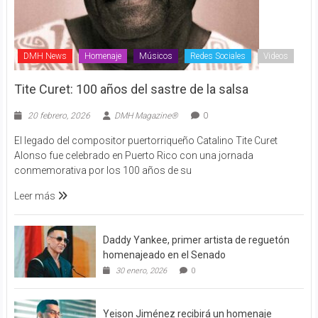
DMH News
Homenaje
Músicos
Redes Sociales
Videos
Tite Curet: 100 años del sastre de la salsa
20 febrero, 2026
DMH Magazine®
0
El legado del compositor puertorriqueño Catalino Tite Curet
Alonso fue celebrado en Puerto Rico con una jornada
conmemorativa por los 100 años de su
Leer más
Daddy Yankee, primer artista de reguetón
homenajeado en el Senado
30 enero, 2026
0
Yeison Jiménez recibirá un homenaje