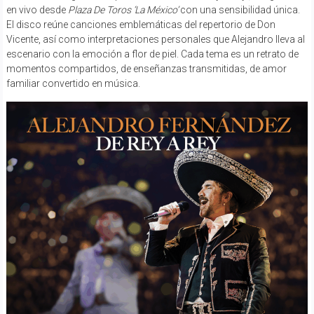
en vivo desde
Plaza De Toros ‘La México’
con una sensibilidad única.
El disco reúne canciones emblemáticas del repertorio de Don
Vicente, así como interpretaciones personales que Alejandro lleva al
escenario con la emoción a flor de piel. Cada tema es un retrato de
momentos compartidos, de enseñanzas transmitidas, de amor
familiar convertido en música.