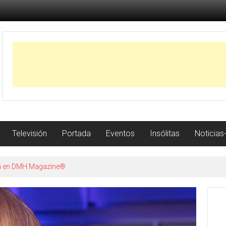
Televisión
Portada
Eventos
Insólitas
Noticias
istoria con récord de jonrones a los 23 años