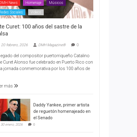
DMH News
Homenaje
Músicos
Redes Sociales
Videos
te Curet: 100 años del sastre de la
alsa
20 febrero, 2026
DMH Magazine®
0
 legado del compositor puertorriqueño Catalino
te Curet Alonso fue celebrado en Puerto Rico con
a jornada conmemorativa por los 100 años de
er más
Daddy Yankee, primer artista
de reguetón homenajeado en
el Senado
30 enero, 2026
0