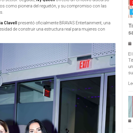
ados como pionera del reguetón, y su compromiso con las
s.
a Clavell
presentó oficialmente BRAVAS Entertainment, una
Ti
ecesidad de construir una estructura real para mujeres con
s
El
Ti
un
su
Le