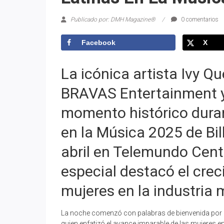
Publicado por: DMH Magazine®
0 comentarios
Facebook
X
La icónica artista Ivy Q
BRAVAS Entertainment y 
momento histórico duran
en la Música 2025 de Bil
abril en Telemundo Centr
especial destacó el crec
mujeres en la industria m
La noche comenzó con palabras de bienvenida por 
quien enfatizó el avance imparable de las mujeres en