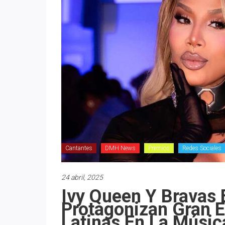
Cantantes
DMH News
Premios
Redes Sociales
24 abril, 2025
Ivy Queen Y Bravas 
Protagonizan Gran 
Latinas En La Músic