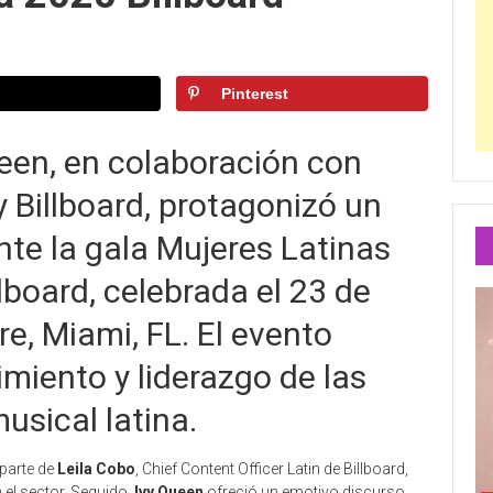
Pinterest
ueen, en colaboración con
Billboard, protagonizó un
te la gala Mujeres Latinas
lboard, celebrada el 23 de
e, Miami, FL. El evento
imiento y liderazgo de las
usical latina.
parte de
Leila Cobo
, Chief Content Officer Latin de Billboard,
 el sector. Seguido,
Ivy Queen
ofreció un emotivo discurso