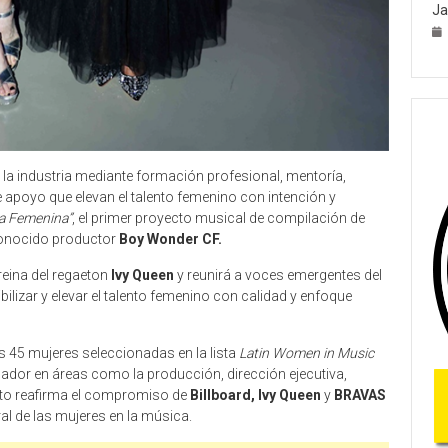
Ja
la industria mediante formación profesional, mentoría,
e apoyo que elevan el talento femenino con intención y
ga Femenina”
, el primer proyecto musical de compilación de
conocido productor
Boy Wonder CF.
reina del regaeton
Ivy Queen
y reunirá a voces emergentes del
lizar y elevar el talento femenino con calidad y enfoque
s 45 mujeres seleccionadas en la lista
Latin Women in Music
ador en áreas como la producción, dirección ejecutiva,
vento reafirma el compromiso de
Billboard, Ivy Queen
y
BRAVAS
al de las mujeres en la música.