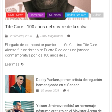
DMH News
Homenaje
Músicos
Redes Sociales
Videos
Tite Curet: 100 años del sastre de la salsa
20 febrero, 2026
DMH Magazine®
0
El legado del compositor puertorriqueño Catalino Tite Curet
Alonso fue celebrado en Puerto Rico con una jornada
conmemorativa por los 100 años de su
Leer más
Daddy Yankee, primer artista de reguetón
homenajeado en el Senado
30 enero, 2026
0
Yeison Jiménez recibirá un homenaje
póstumo gratuito en el Movistar Arena de