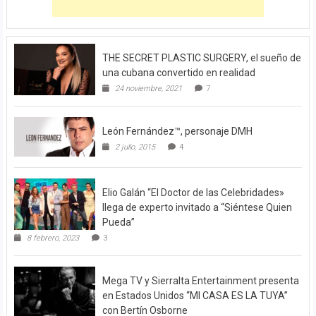
THE SECRET PLASTIC SURGERY, el sueño de
una cubana convertido en realidad
24 noviembre, 2021
7
León Fernández™, personaje DMH
2 julio, 2015
4
Elio Galán “El Doctor de las Celebridades»
llega de experto invitado a “Siéntese Quien
Pueda”
8 febrero, 2023
3
Mega TV y Sierralta Entertainment presenta
en Estados Unidos “MI CASA ES LA TUYA”
con Bertín Osborne