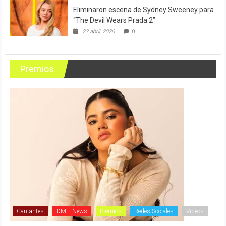
Eliminaron escena de Sydney Sweeney para
“The Devil Wears Prada 2”
23 abril, 2026
0
Premios
Cantantes
DMH News
Premios
Redes Sociales
Videos