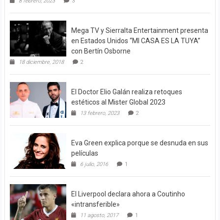
8 febrero, 2023
3
Mega TV y Sierralta Entertainment presenta
en Estados Unidos “MI CASA ES LA TUYA”
con Bertín Osborne
18 diciembre, 2018
2
El Doctor Elio Galán realiza retoques
estéticos al Mister Global 2023
13 febrero, 2023
2
Eva Green explica porque se desnuda en sus
películas
6 julio, 2016
1
El Liverpool declara ahora a Coutinho
«intransferible»
11 agosto, 2017
1