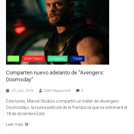
Cine
DMH News
Imágenes
Tráiler
Comparten nuevo adelanto de “Avengers:
Doomsday”
20 julio, 2026
DMH Magazine®
0
Este lunes, Marvel Studios compartió un tráiler de «Avengers:
Doomsday», la nueva película de la franquicia que se estrenará el
18 de diciembre Este
Leer más