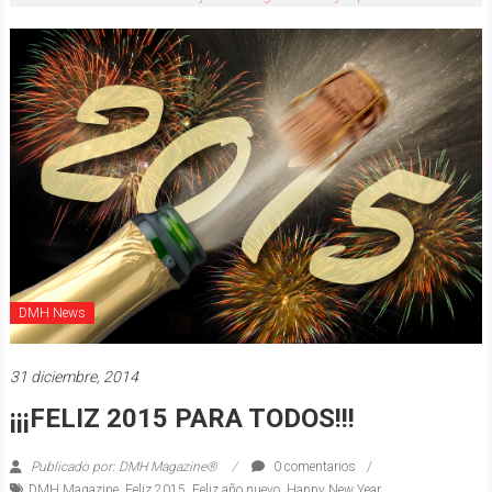
DMH News
31 diciembre, 2014
¡¡¡FELIZ 2015 PARA TODOS!!!
Publicado por: DMH Magazine®
0 comentarios
DMH Magazine
,
Feliz 2015
,
Feliz año nuevo
,
Happy New Year