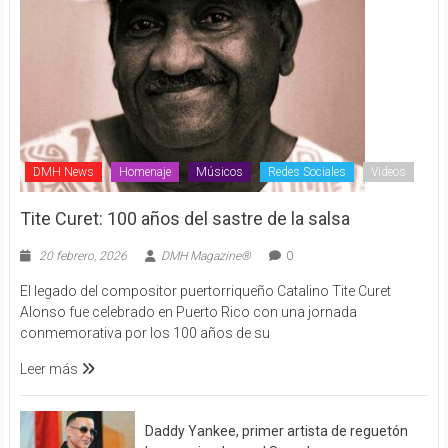
DMH News
Homenaje
Músicos
Redes Sociales
Videos
Tite Curet: 100 años del sastre de la salsa
20 febrero, 2026
DMH Magazine®
0
El legado del compositor puertorriqueño Catalino Tite Curet
Alonso fue celebrado en Puerto Rico con una jornada
conmemorativa por los 100 años de su
Leer más
Daddy Yankee, primer artista de reguetón