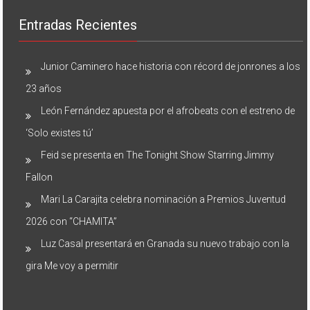
Entradas Recientes
Junior Caminero hace historia con récord de jonrones a los
23 años
León Fernández apuesta por el afrobeats con el estreno de
‘Solo existes tú’
Feid se presenta en The Tonight Show Starring Jimmy
Fallon
Mari La Carajita celebra nominación a Premios Juventud
2026 con “CHAMITA”
Luz Casal presentará en Granada su nuevo trabajo con la
gira Me voy a permitir