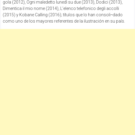
gola (2012), Ogni maledetto lunedì su due (2013), Dodici (2013),
Dimentica il mio nome (2014), L’elenco telefonico degli accolli
(2015) y Kobane Calling (2016); títulos que lo han consoli¬dado
como uno de los mayores referentes de la ilustración en su país.