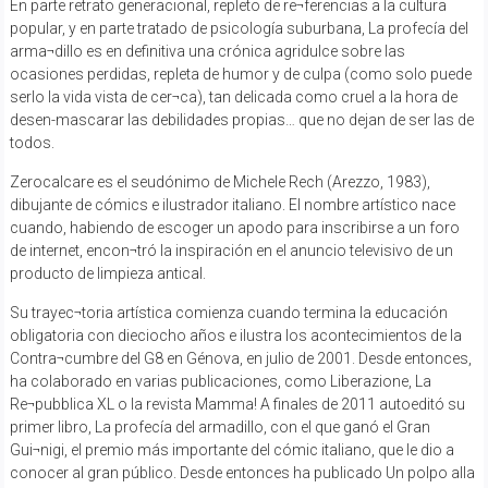
En parte retrato generacional, repleto de re¬ferencias a la cultura
popular, y en parte tratado de psicología suburbana, La profecía del
arma¬dillo es en definitiva una crónica agridulce sobre las
ocasiones perdidas, repleta de humor y de culpa (como solo puede
serlo la vida vista de cer¬ca), tan delicada como cruel a la hora de
desen-mascarar las debilidades propias… que no dejan de ser las de
todos.
Zerocalcare es el seudónimo de Michele Rech (Arezzo, 1983),
dibujante de cómics e ilustrador italiano. El nombre artístico nace
cuando, habiendo de escoger un apodo para inscribirse a un foro
de internet, encon¬tró la inspiración en el anuncio televisivo de un
producto de limpieza antical.
Su trayec¬toria artística comienza cuando termina la educación
obligatoria con dieciocho años e ilustra los acontecimientos de la
Contra¬cumbre del G8 en Génova, en julio de 2001. Desde entonces,
ha colaborado en varias publicaciones, como Liberazione, La
Re¬pubblica XL o la revista Mamma! A finales de 2011 autoeditó su
primer libro, La profecía del armadillo, con el que ganó el Gran
Gui¬nigi, el premio más importante del cómic italiano, que le dio a
conocer al gran público. Desde entonces ha publicado Un polpo alla