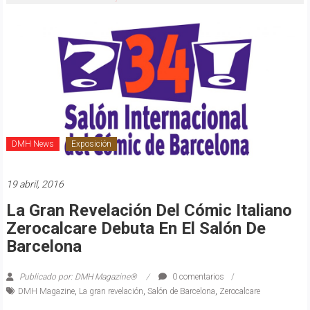
DMH News
Exposición
19 abril, 2016
La Gran Revelación Del Cómic Italiano
Zerocalcare Debuta En El Salón De
Barcelona
Publicado por: DMH Magazine®
0 comentarios
DMH Magazine
,
La gran revelación
,
Salón de Barcelona
,
Zerocalcare