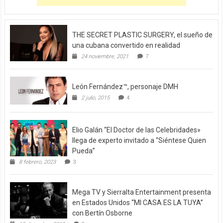
THE SECRET PLASTIC SURGERY, el sueño de
una cubana convertido en realidad
24 noviembre, 2021
7
León Fernández™, personaje DMH
2 julio, 2015
4
Elio Galán “El Doctor de las Celebridades»
llega de experto invitado a “Siéntese Quien
Pueda”
8 febrero, 2023
3
Mega TV y Sierralta Entertainment presenta
en Estados Unidos “MI CASA ES LA TUYA”
con Bertín Osborne