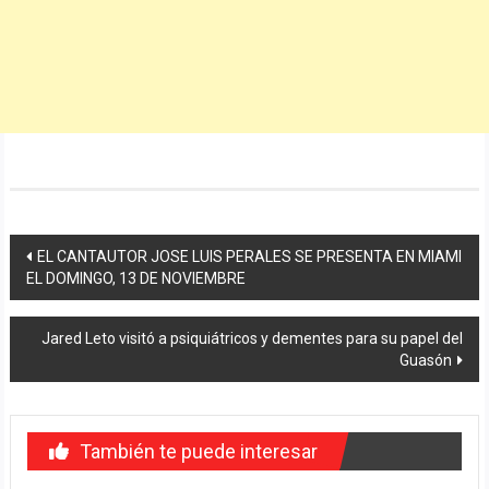
Navegación
EL CANTAUTOR JOSE LUIS PERALES SE PRESENTA EN MIAMI
EL DOMINGO, 13 DE NOVIEMBRE
de
entradas
Jared Leto visitó a psiquiátricos y dementes para su papel del
Guasón
También te puede interesar