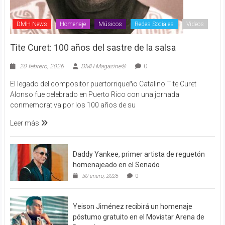
DMH News
Homenaje
Músicos
Redes Sociales
Videos
Tite Curet: 100 años del sastre de la salsa
20 febrero, 2026
DMH Magazine®
0
El legado del compositor puertorriqueño Catalino Tite Curet
Alonso fue celebrado en Puerto Rico con una jornada
conmemorativa por los 100 años de su
Leer más
Daddy Yankee, primer artista de reguetón
homenajeado en el Senado
30 enero, 2026
0
Yeison Jiménez recibirá un homenaje
póstumo gratuito en el Movistar Arena de