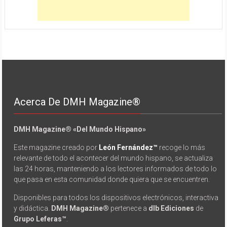
Acerca De DMH Magazine®
DMH Magazine® «Del Mundo Hispano»
Este magazine creado por
León Fernández™
recoge lo más
relevante de todo el acontecer del mundo hispano, se actualiza
las 24 horas, manteniendo a los lectores informados de todo lo
que pasa en esta comunidad donde quiera que se encuentren.
Disponibles para todos los dispositivos electrónicos, interactiva
y didáctica.
DMH Magazine®
pertenece a
dlb Ediciones
de
Grupo Leferas™
.