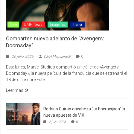
Cine
DMH News
Imágenes
Tráiler
Comparten nuevo adelanto de “Avengers:
Doomsday”
20 julio, 2026
DMH Magazine®
0
Este lunes, Marvel Studios compartió un tráiler de «Avengers:
Doomsday», la nueva película de la franquicia que se estrenará el
18 de diciembre Este
Leer más
Rodrigo Guirao encabeza ‘La Encrucijada’ la
nueva apuesta de ViX
2 julio, 2026
0