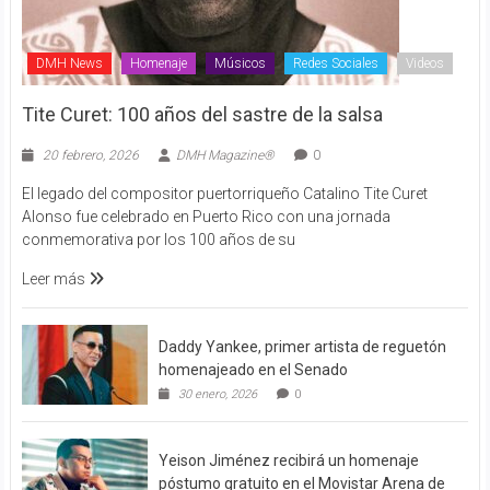
DMH News
Homenaje
Músicos
Redes Sociales
Videos
Tite Curet: 100 años del sastre de la salsa
20 febrero, 2026
DMH Magazine®
0
El legado del compositor puertorriqueño Catalino Tite Curet
Alonso fue celebrado en Puerto Rico con una jornada
conmemorativa por los 100 años de su
Leer más
Daddy Yankee, primer artista de reguetón
homenajeado en el Senado
30 enero, 2026
0
Yeison Jiménez recibirá un homenaje
póstumo gratuito en el Movistar Arena de