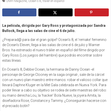
DMH Magazine
,
Ocean's 8
,
tráiler en español
La película, dirigida por Gary Ross y protagonizada por Sandra
Bullock, llega a las salas de cine el 6 de julio.
¿Preparad@ para dar el gran golpe? Ocean’s 8, el ‘remake’ femenino
de Ocean’s Eleven, llega a las salas de cine el 6 de julio y Warner
Bros. ha estrenado el nuevo tráiler en español del filme dirigido por
Gary Ross (Los juegos del hambre) que podrás encontrar sobre
estas líneas.
En Ocean’s 8, Debbie Ocean, la hermana de Danny Ocean -el
personaje de George Clooney en la saga original-, sale de la cárcel
con un nuevo plan maestro entre manos: robar el valioso collar que
llevará Daphne Kluger en la Met Gala celebrada en Nueva York. Para
poder llevar a cabo su objetivo se rodea de siete maestras del robo:
su mano derecha Lou, la ‘hacker’ Bola Nueve, la joyera Amita, la
diseñadora Rose, Constance y Tammy. ¿Conseguirán hacerse con
el preciado botín?