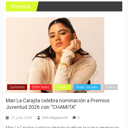
Premios
Cantantes
DMH News
Premios
Redes Sociales
Videos
Mari La Carajita celebra nominación a Premios
Juventud 2026 con “CHAMITA”
31 julio, 2026
DMH Magazine®
0
Mari La Carajita continúa dejando huella en la nueva generación