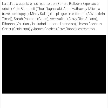
La película cuenta en su reparto con Sandra Bullock (Expertos en
crisis), Cate Blanchett (Thor: Ragnarok), Anne Hathaway (Alicia a
través del espejo), Mindy Kaling (Un pliegue en el tiempo (A Wrinkle In
Time)), Sarah Paulson (Glass), Awkwafina (Crazy Rich Asians),
Rihanna (Valerian y la ciudad de los mil planetas), Helena Bonham
Carter (Cenicienta) y James Corden (Peter Rabbit); entre otros.