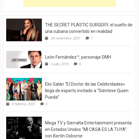
THE SECRET PLASTIC SURGERY, el sueño de
una cubana convertido en realidad
24 noviembre, 2021
7
León Fernández™, personaje DMH
2 julio, 2015
4
Elio Galán “El Doctor de las Celebridades»
llega de experto invitado a “Siéntese Quien
Pueda”
8 febrero, 2023
3
Mega TV y Sierralta Entertainment presenta
en Estados Unidos “MI CASA ES LA TUYA”
con Bertín Osborne