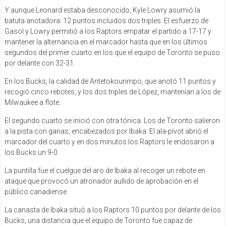
Y aunque Leonard estaba desconocido, Kyle Lowry asumió la
batuta anotadora: 12 puntos incluidos dos triples. El esfuerzo de
Gasol y Lowry permitió a los Raptors empatar el partido a 17-17 y
mantener la alternancia en el marcador hasta que en los últimos
segundos del primer cuarto en los que el equipo de Toronto se puso
por delante con 32-31.
En los Bucks, la calidad de Antetokounmpo, que anotó 11 puntos y
recogió cinco rebotes, y los dos triples de López, mantenían a los de
Milwaukee a flote.
El segundo cuarto se inició con otra tónica. Los de Toronto salieron
a la pista con ganas, encabezados por Ibaka. El ala-pívot abrió el
marcador del cuarto y en dos minutos los Raptors le endosaron a
los Bucks un 9-0.
La puntilla fue el cuelgue del aro de Ibaka al recoger un rebote en
ataque que provocó un atronador aullido de aprobación en el
público canadiense.
La canasta de Ibaka situó a los Raptors 10 puntos por delante de los
Bucks, una distancia que el equipo de Toronto fue capaz de