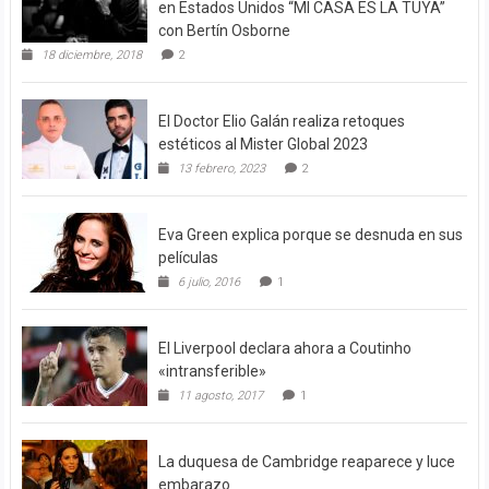
en Estados Unidos “MI CASA ES LA TUYA”
con Bertín Osborne
18 diciembre, 2018
2
El Doctor Elio Galán realiza retoques
estéticos al Mister Global 2023
13 febrero, 2023
2
Eva Green explica porque se desnuda en sus
películas
6 julio, 2016
1
El Liverpool declara ahora a Coutinho
«intransferible»
11 agosto, 2017
1
La duquesa de Cambridge reaparece y luce
embarazo