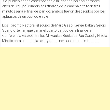
Y el público canadiense reconoció la labor de los dos hombres
altos del equipo: cuando se retiraron de la cancha a falta de tres
minutos para el final del partido, ambos fueron despedidos por los
aplausos de un público en pie.
Los Toronto Raptors, el equipo de Marc Gasol, Serge Ibaka y Sergio
Scariolo, tenían que ganar el cuarto partido de la final de la
Conferencia Este contra los Milwaukee Bucks de Pau Gasol y Nikola
Mirotic para empatar la serie y mantener sus opciones intactas.