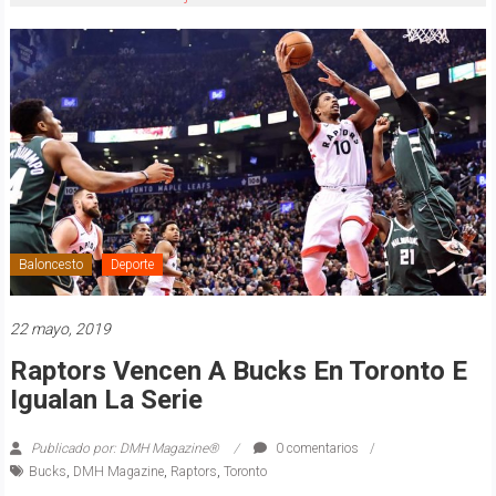
Baloncesto
Deporte
22 mayo, 2019
Raptors Vencen A Bucks En Toronto E
Igualan La Serie
Publicado por: DMH Magazine®
0 comentarios
Bucks
,
DMH Magazine
,
Raptors
,
Toronto