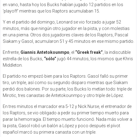
en vano, hasta hoy los Bucks habían jugado 12 partidos en los
‘playoff’ mientras que los Raptors acumulaban 15.
Y en el partido del domingo, Leonard se vio forzado a jugar 52
minutos, más que ningún otro jugador en la pista, y con molestias
en una pierna. Otros dos jugadores claves de los Raptors, Pascal
Siakam y Gasol, acumularon 51 y 45 minutos en ese mismo partido.
Enfrente,
Giannis Antetokounmpo
, el
“Greek freak”
, la indiscutible
estrella de los Bucks,
“sólo”
jugó 44 minutos, los mismos que Khris
Middleton.
El partido no empezó bien para los Raptors. Gasol falló su primer
tiro, un triple, así como su segundo disparo mientras que Siakam
perdió dos balones. Por su parte, los Bucks lo metían todo: triple de
Mirotic, tres canastas de Antetokounmpo y otro triple de López.
En tres minutos el marcador era 5-12 y Nick Nurse, el entrenador de
los Raptors, se vio obligado a pedir su primer tiempo muerto para
parar la hemorragia. El tiempo muerto funcionó. Nada más volver a
la pista, Gasol robó un balón a López y poco después el pívot
español marcó su primera canasta con un triple.