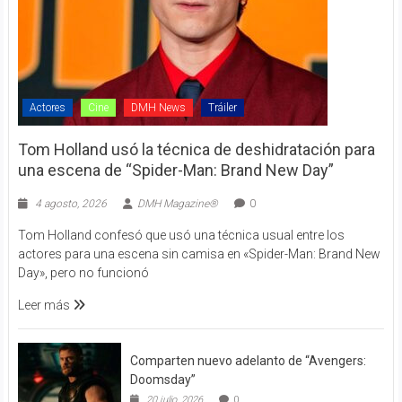
Actores
Cine
DMH News
Tráiler
Tom Holland usó la técnica de deshidratación para
una escena de “Spider-Man: Brand New Day”
4 agosto, 2026
DMH Magazine®
0
Tom Holland confesó que usó una técnica usual entre los
actores para una escena sin camisa en «Spider-Man: Brand New
Day», pero no funcionó
Leer más
Comparten nuevo adelanto de “Avengers:
Doomsday”
20 julio, 2026
0