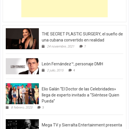
THE SECRET PLASTIC SURGERY, el sueño de
una cubana convertido en realidad
24 noviembre, 2021
7
León Fernández™, personaje DMH
2 julio, 2015
4
Elio Galán “El Doctor de las Celebridades»
llega de experto invitado a “Siéntese Quien
Pueda”
8 febrero, 2023
3
Mega TV y Sierralta Entertainment presenta