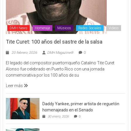
DMH News
Homenaje
Músicos
Redes Sociales
Videos
Tite Curet: 100 años del sastre de la salsa
20 febrero, 2026
DMH Magazine®
0
El legado del compositor puertorriqueño Catalino Tite Curet
Alonso fue celebrado en Puerto Rico con una jornada
conmemorativa por los 100 años de su
Leer más
Daddy Yankee, primer artista de reguetón
homenajeado en el Senado
30 enero, 2026
0