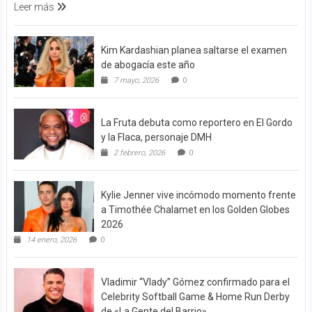
Leer más
Kim Kardashian planea saltarse el examen
de abogacía este año
7 mayo, 2026
0
La Fruta debuta como reportero en El Gordo
y la Flaca, personaje DMH
2 febrero, 2026
0
Kylie Jenner vive incómodo momento frente
a Timothée Chalamet en los Golden Globes
2026
14 enero, 2026
0
Vladimir “Vlady” Gómez confirmado para el
Celebrity Softball Game & Home Run Derby
de «La Gente del Barrio»