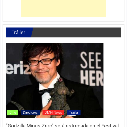
Tráiler
Cine
Directores
DMH News
Tráiler
“Godzilla Minus Zero” será estrenada en el Festival