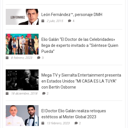
León Fernández™, personaje DMH
2 julio, 2015
4
Elio Galán “El Doctor de las Celebridades»
llega de experto invitado a “Siéntese Quien
Pueda”
8 febrero, 2023
3
Mega TV y Sierralta Entertainment presenta
en Estados Unidos “MI CASA ES LA TUYA”
con Bertín Osborne
18 diciembre, 2018
2
El Doctor Elio Galán realiza retoques
estéticos al Mister Global 2023
13 febrero, 2023
2