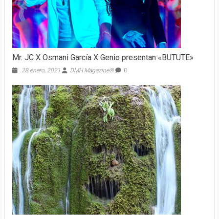
Mr. JC X Osmani García X Genio presentan «BUTUTE»
28 enero, 2021
DMH Magazine®
0