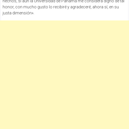
hechos, si aún la Universidad de Panamá me considera digno de tal
honor, con mucho gusto lo recibiré y agradeceré, ahora sí, en su
justa dimensión».