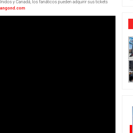
nidos y Canadá, los fanáticos pueden adquirir sus tickets
redangond.com