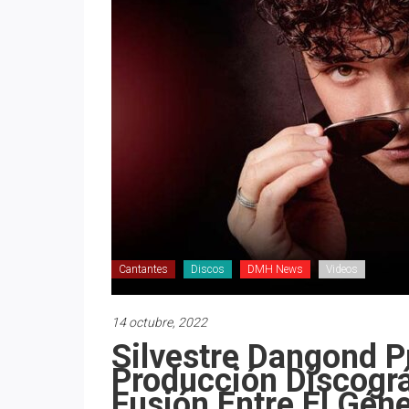
Cantantes
Discos
DMH News
Videos
14 octubre, 2022
Silvestre Dangond P
Producción Discográ
Fusión Entre El Géne