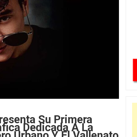
resenta Su Primera
fica Dedicada A La
ro Urbano Y El Vallenato