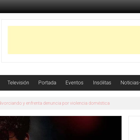
Televisión
Portada
Eventos
Insólitas
Noticias
ILIBRIVM TOUR con entradas agotadas en Porto Alegre