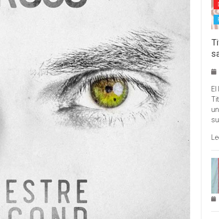
Ti
s
El
Ti
un
su
Le