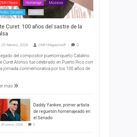
DMH News
Homenaje
Músicos
Redes Sociales
Videos
te Curet: 100 años del sastre de la
alsa
20 febrero, 2026
DMH Magazine®
0
 legado del compositor puertorriqueño Catalino
te Curet Alonso fue celebrado en Puerto Rico con
a jornada conmemorativa por los 100 años de
er más
Daddy Yankee, primer artista
de reguetón homenajeado en
el Senado
30 enero, 2026
0