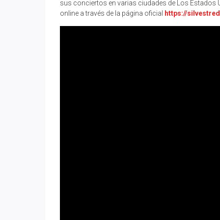
sus conciertos en varias ciudades de Los Estados U
online a través de la página oficial
https://silvest