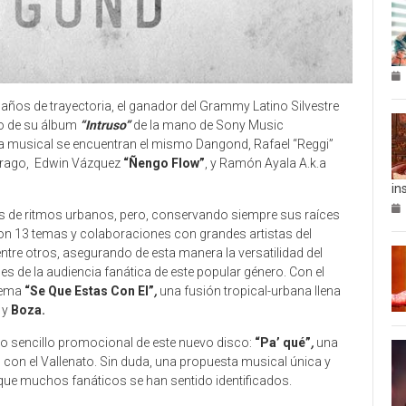
ños de trayectoria, el ganador del Grammy Latino Silvestre
o de su álbum
“Intruso”
de la mano de Sony Music
za musical se encuentran el mismo Dangond, Rafael “Reggi”
uitrago, Edwin Vázquez
“Ñengo Flow”
, y Ramón Ayala A.k.a
in
as de ritmos urbanos, pero, conservando siempre sus raíces
on 13 temas y colaboraciones con grandes artistas del
ntre otros, asegurando de esta manera la versatilidad del
s de la audiencia fanática de este popular género. Con el
 tema
“Se Que Estas Con El”
,
una fusión tropical-urbana llena
y
Boza.
do sencillo promocional de este nuevo disco:
“Pa’ qué”
,
una
 con el Vallenato. Sin duda, una propuesta musical única y
 que muchos fanáticos se han sentido identificados.