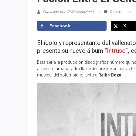
Publicado por: DMH Magazine®
0 comentarios
Facebook
X
El ídolo y representante del vallenat
presenta su nuevo álbum
“Intruso”
,
co
Ésta sería la producción discográfica número quinc
al género urbano y de ella se desprende su nuevo 
musical del colombiano junto a
Reik
y
Boza.