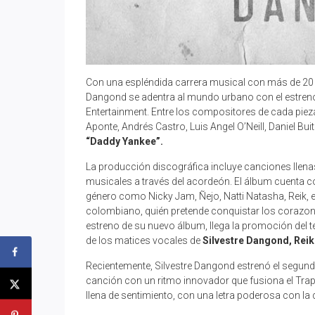
Con una espléndida carrera musical con más de 20 a
Dangond se adentra al mundo urbano con el estren
Entertainment. Entre los compositores de cada pie
Aponte, Andrés Castro, Luis Angel O’Neill, Daniel B
“Daddy Yankee”.
La producción discográfica incluye canciones llen
musicales a través del acordeón. El álbum cuenta c
género como Nicky Jam, Ñejo, Natti Natasha, Reik, e
colombiano, quién pretende conquistar los corazone
estreno de su nuevo álbum, llega la promoción del
de los matices vocales de
Silvestre Dangond, Reik
Recientemente, Silvestre Dangond estrenó el segun
canción con un ritmo innovador que fusiona el Trap
llena de sentimiento, con una letra poderosa con la