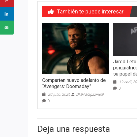
También te puede interesar
Jared Leto 
psiquiátri
su papel d
Comparten nuevo adelanto de
19 abril, 2
“Avengers: Doomsday”
0
20 julio, 2026
DMH Magazine®
0
Deja una respuesta