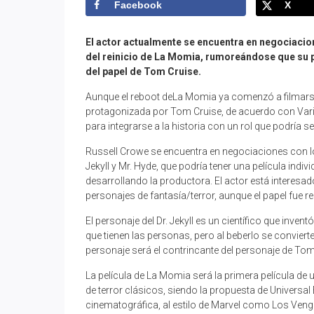
Facebook
X
El actor actualmente se encuentra en negociacion
del reinicio de La Momia, rumoreándose que su p
del papel de Tom Cruise.
Aunque el reboot deLa Momia ya comenzó a filmarse,
protagonizada por Tom Cruise, de acuerdo con Vari
para integrarse a la historia con un rol que podría ser 
Russell Crowe se encuentra en negociaciones con lo
Jekyll y Mr. Hyde, que podría tener una película indi
desarrollando la productora. El actor está interesad
personajes de fantasía/terror, aunque el papel fue
El personaje del Dr. Jekyll es un científico que inv
que tienen las personas, pero al beberlo se convierte
personaje será el contrincante del personaje de Tom 
La película de La Momia será la primera película d
de terror clásicos, siendo la propuesta de Univers
cinematográfica, al estilo de Marvel como Los Ven