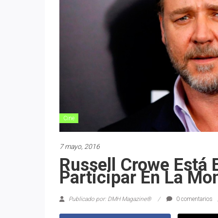
Cine
7 mayo, 2016
Russell Crowe Está 
Participar En La Mo
Publicado por: DMH Magazine®
0 comentarios