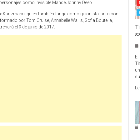
s personajes como Invisible Mande Johnny Deep.
Alex Kurtzmann, quien también funge como guionista junto con
ormado por Tom Cruise, Annabelle Wallis, Sofia Boutella,
Ti
renará el 9 de junio de 2017.
s
El
Ti
un
su
Le