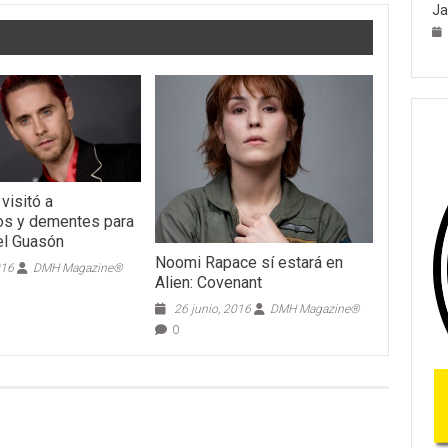
Ja
visitó a
cos y dementes para
el Guasón
Noomi Rapace sí estará en
016
DMH Magazine®
Alien: Covenant
26 junio, 2016
DMH Magazine®
0