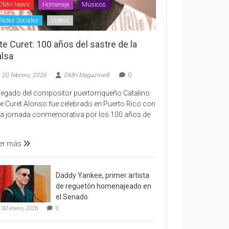
DMH News
Homenaje
Músicos
Redes Sociales
Videos
te Curet: 100 años del sastre de la
alsa
20 febrero, 2026
DMH Magazine®
0
 legado del compositor puertorriqueño Catalino
te Curet Alonso fue celebrado en Puerto Rico con
a jornada conmemorativa por los 100 años de
er más
Daddy Yankee, primer artista
de reguetón homenajeado en
el Senado
30 enero, 2026
0