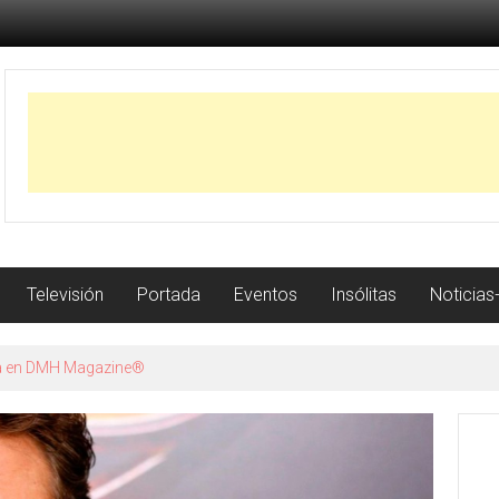
Televisión
Portada
Eventos
Insólitas
Noticias
istoria con récord de jonrones a los 23 años