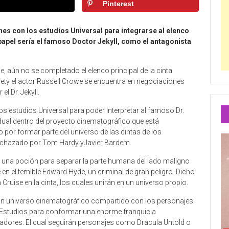
Pinterest
es con los estudios Universal para integrarse al elenco
apel sería el famoso Doctor Jekyll, como el antagonista
 aún no se completado el elenco principal de la cinta
ety el actor Russell Crowe se encuentra en negociaciones
el Dr. Jekyll.
s estudios Universal para poder interpretar al famoso Dr.
vidual dentro del proyecto cinematográfico que está
o por formar parte del universo de las cintas de los
 rechazado por Tom Hardy yJavier Bardem.
entó una poción para separar la parte humana del lado maligno
 en el temible Edward Hyde, un criminal de gran peligro. Dicho
Cruise en la cinta, los cuales unirán en un universo propio.
e un universo cinematográfico compartido con los personajes
al Estudios para conformar una enorme franquicia
gadores. El cual seguirán personajes como Drácula Untold o