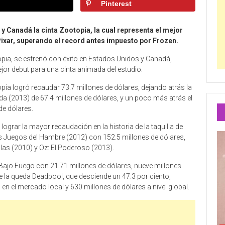
Pinterest
y Canadá la cinta Zootopia, la cual representa el mejor
Pixar, superando el record antes impuesto por Frozen.
opia, se estrenó con éxito en Estados Unidos y Canadá,
or debut para una cinta animada del estudio.
ia logró recaudar 73.7 millones de dólares, dejando atrás la
a (2013) de 67.4 millones de dólares, y un poco más atrás el
de dólares.
lograr la mayor recaudación en la historia de la taquilla de
os Juegos del Hambre (2012) con 152.5 millones de dólares,
illas (2010) y Oz: El Poderoso (2013).
Bajo Fuego con 21.71 millones de dólares, nueve millones
 la queda Deadpool, que desciende un 47.3 por ciento,
 el mercado local y 630 millones de dólares a nivel global.