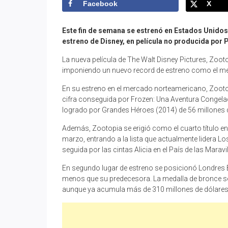
Facebook
X
Este fin de semana se estrenó en Estados Unidos 
estreno de Disney, en película no producida por 
La nueva película de The Walt Disney Pictures, Zoot
imponiendo un nuevo record de estreno como el mej
En su estreno en el mercado norteamericano, Zootop
cifra conseguida por Frozen: Una Aventura Congelad
logrado por Grandes Héroes (2014) de 56 millones 
Además, Zootopia se erigió como el cuarto título en 
marzo, entrando a la lista que actualmente lidera L
seguida por las cintas Alicia en el País de las Marav
En segundo lugar de estreno se posicionó Londres 
menos que su predecesora. La medalla de bronce se
aunque ya acumula más de 310 millones de dólares en