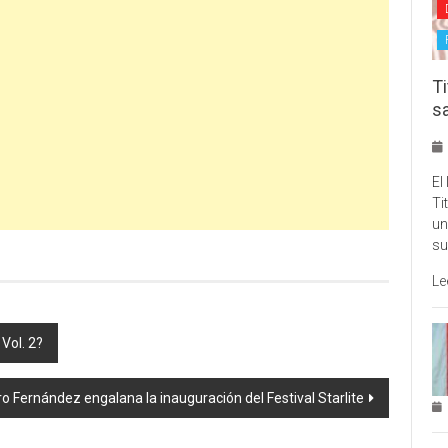
Ti
s
El
Ti
un
su
Le
Vol. 2?
o Fernández engalana la inauguración del Festival Starlite