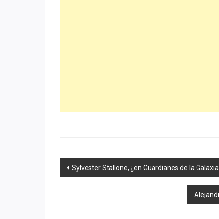
Navegación
Sylvester Stallone, ¿en Guardianes de la Galaxia 
de
Alejandr
entradas