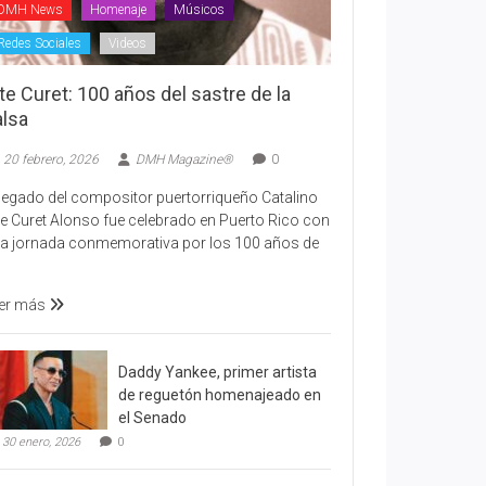
DMH News
Homenaje
Músicos
Redes Sociales
Videos
te Curet: 100 años del sastre de la
alsa
20 febrero, 2026
DMH Magazine®
0
 legado del compositor puertorriqueño Catalino
te Curet Alonso fue celebrado en Puerto Rico con
a jornada conmemorativa por los 100 años de
er más
Daddy Yankee, primer artista
de reguetón homenajeado en
el Senado
30 enero, 2026
0