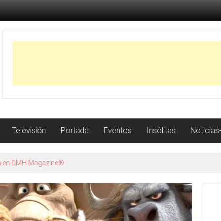
Televisión
Portada
Eventos
Insólitas
Noticias
istoria con récord de jonrones a los 23 años