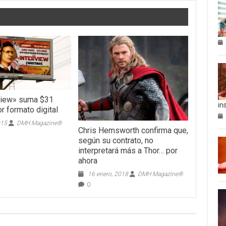
view» suma $31
in
r formato digital
015
DMH Magazine®
Chris Hemsworth confirma que,
según su contrato, no
interpretará más a Thor… por
ahora
16 enero, 2018
DMH Magazine®
0