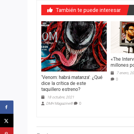
También te puede interesar
«The Inter
millones po
7 enero, 2
‘Venom: habrá matanza’: ¿Qué
0
dice la crítica de este
taquillero estreno?
18 octubre, 2021
DMH Magazine®
0