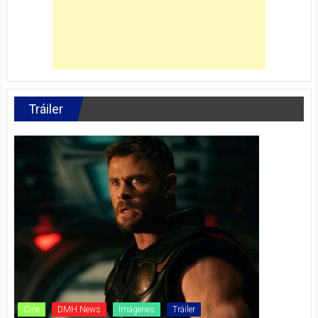
Tráiler
Cine
DMH News
Imágenes
Tráiler