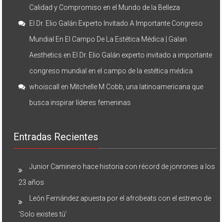
Calidad y Compromiso en el Mundo de la Belleza
El Dr. Elio Galán Experto Invitado A Importante Congreso
Mundial En El Campo De La Estética Médica | Galan
Aesthetics
en
El Dr. Elio Galán experto invitado a importante
congreso mundial en el campo de la estética médica
whoiscall
en
Mitchelle M Cobb, una latinoamericana que
busca inspirar líderes femeninas
Entradas Recientes
Junior Caminero hace historia con récord de jonrones a los
23 años
León Fernández apuesta por el afrobeats con el estreno de
‘Solo existes tú’