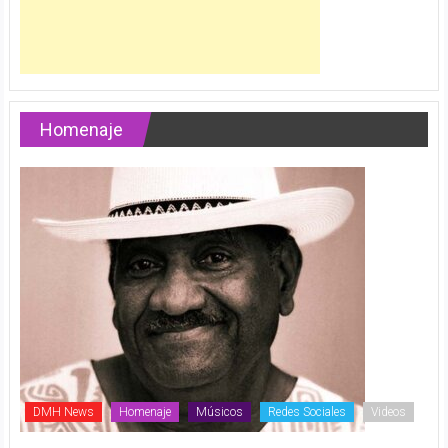
Homenaje
DMH News
Homenaje
Músicos
Redes Sociales
Videos