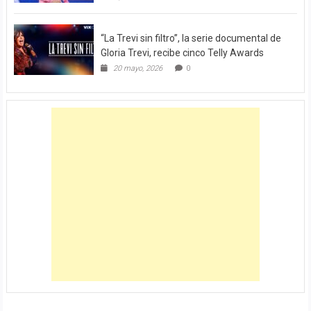
“La Trevi sin filtro”, la serie documental de
Gloria Trevi, recibe cinco Telly Awards
20 mayo, 2026
0