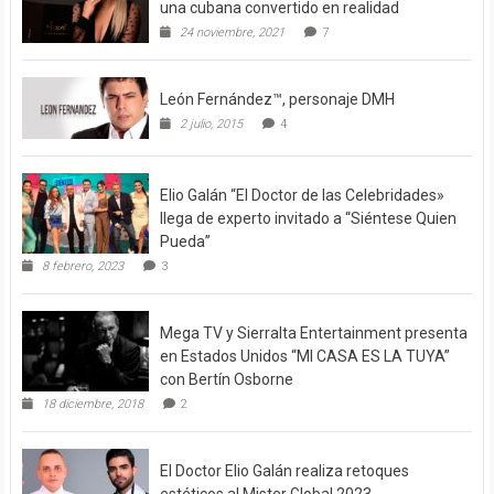
una cubana convertido en realidad
24 noviembre, 2021
7
León Fernández™, personaje DMH
2 julio, 2015
4
Elio Galán “El Doctor de las Celebridades»
llega de experto invitado a “Siéntese Quien
Pueda”
8 febrero, 2023
3
Mega TV y Sierralta Entertainment presenta
en Estados Unidos “MI CASA ES LA TUYA”
con Bertín Osborne
18 diciembre, 2018
2
El Doctor Elio Galán realiza retoques
estéticos al Mister Global 2023