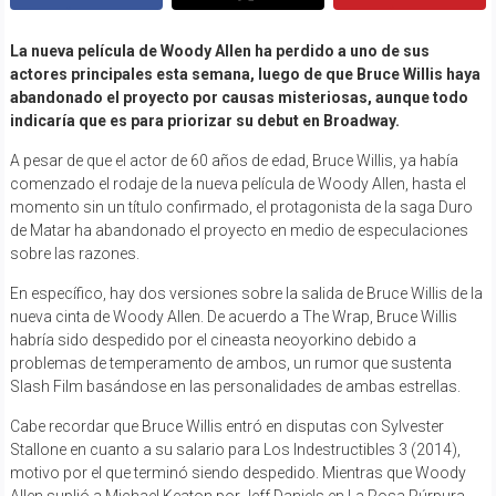
La nueva película de Woody Allen ha perdido a uno de sus
actores principales esta semana, luego de que Bruce Willis haya
abandonado el proyecto por causas misteriosas, aunque todo
indicaría que es para priorizar su debut en Broadway.
A pesar de que el actor de 60 años de edad, Bruce Willis, ya había
comenzado el rodaje de la nueva película de Woody Allen, hasta el
momento sin un título confirmado, el protagonista de la saga Duro
de Matar ha abandonado el proyecto en medio de especulaciones
sobre las razones.
En específico, hay dos versiones sobre la salida de Bruce Willis de la
nueva cinta de Woody Allen. De acuerdo a The Wrap, Bruce Willis
habría sido despedido por el cineasta neoyorkino debido a
problemas de temperamento de ambos, un rumor que sustenta
Slash Film basándose en las personalidades de ambas estrellas.
Cabe recordar que Bruce Willis entró en disputas con Sylvester
Stallone en cuanto a su salario para Los Indestructibles 3 (2014),
motivo por el que terminó siendo despedido. Mientras que Woody
Allen suplió a Michael Keaton por Jeff Daniels en La Rosa Púrpura