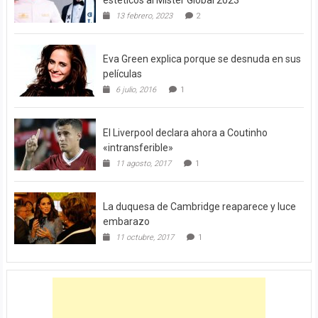
13 febrero, 2023
2
Eva Green explica porque se desnuda en sus
películas
6 julio, 2016
1
El Liverpool declara ahora a Coutinho
«intransferible»
11 agosto, 2017
1
La duquesa de Cambridge reaparece y luce
embarazo
11 octubre, 2017
1