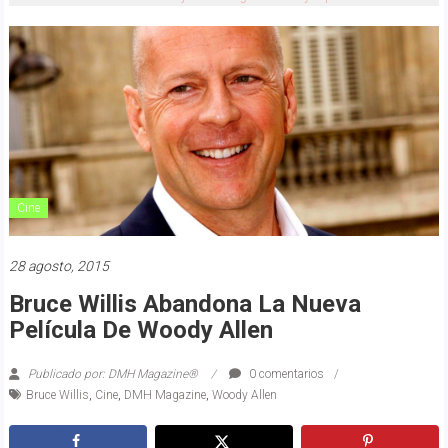
Cine
28 agosto, 2015
Bruce Willis Abandona La Nueva
Película De Woody Allen
Publicado por: DMH Magazine®
0 comentarios
Bruce Willis
,
Cine
,
DMH Magazine
,
Woody Allen