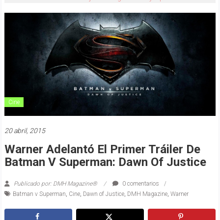
Cine
20 abril, 2015
Warner Adelantó El Primer Tráiler De
Batman V Superman: Dawn Of Justice
Publicado por: DMH Magazine®
0 comentarios
Batman v Superman
,
Cine
,
Dawn of Justice
,
DMH Magazine
,
Warner