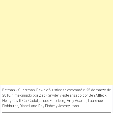
Batman v Superman: Dawn of Justice se estrenará el 25 de marzo de
2016, filme dirigido por Zack Snyder y estelarizado por Ben Affleck,
Henry Cavill, Gal Gadot, Jesse Eisenberg, Amy Adams, Laurence
Fishburne, Diane Lane, Ray Fisher y Jeremy Irons.