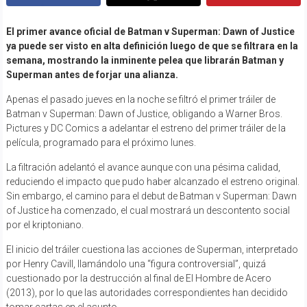
El primer avance oficial de Batman v Superman: Dawn of Justice
ya puede ser visto en alta definición luego de que se filtrara en la
semana, mostrando la inminente pelea que librarán Batman y
Superman antes de forjar una alianza.
Apenas el pasado jueves en la noche se filtró el primer tráiler de
Batman v Superman: Dawn of Justice, obligando a Warner Bros.
Pictures y DC Comics a adelantar el estreno del primer tráiler de la
película, programado para el próximo lunes.
La filtración adelantó el avance aunque con una pésima calidad,
reduciendo el impacto que pudo haber alcanzado el estreno original.
Sin embargo, el camino para el debut de Batman v Superman: Dawn
of Justice ha comenzado, el cual mostrará un descontento social
por el kriptoniano.
El inicio del tráiler cuestiona las acciones de Superman, interpretado
por Henry Cavill, llamándolo una “figura controversial”, quizá
cuestionado por la destrucción al final de El Hombre de Acero
(2013), por lo que las autoridades correspondientes han decidido
tomar cartas en el asunto.